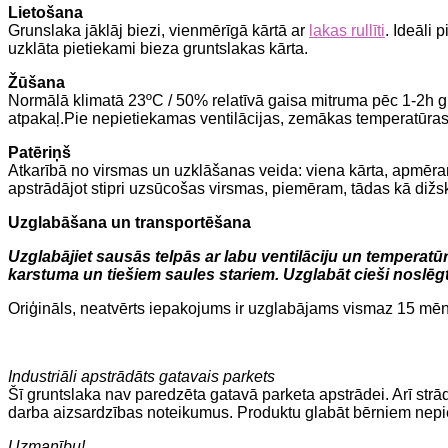
Lietošana
Grunslaka jāklāj biezi, vienmērīgā kārtā ar
lakas rullīti
. Ideāli
uzklāta pietiekami bieza gruntslakas kārta.
Žūšana
Normālā klimatā 23ºC / 50% relatīvā gaisa mitruma pēc 1-2h gr
atpakaļ.Pie nepietiekamas ventilācijas, zemākas temperatūras, 
Patēriņš
Atkarībā no virsmas un uzklāšanas veida: viena kārta, apmēram, 1
apstrādājot stipri uzsūcošas virsmas, piemēram, tādas kā dižsk
Uzglabāšana un transportēšana
Uzglabājiet sausās telpās ar labu ventilāciju un temperatūr
karstuma un tiešiem saules stariem. Uzglabāt cieši noslēg
Oriģināls, neatvērts iepakojums ir uzglabājams vismaz 15 mēne
Industriāli apstrādāts gatavais parkets
Šī gruntslaka nav paredzēta gatavā parketa apstrādei. Arī str
darba aizsardzības noteikumus. Produktu glabāt bērniem nepi
Uzmanību!