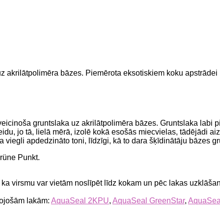
 uz akrilātpolimēra bāzes. Piemērota eksotiskiem koku apstrādei
veicinoša gruntslaka uz akrilātpolimēra bāzes. Gruntslaka labi 
veidu, jo tā, lielā mērā, izolē kokā esošās miecvielas, tādējādi 
egli apdedzināto toni, līdzīgi, kā to dara šķīdinātāju bāzes gr
grüne Punkt.
ks, ka virsmu var vietām noslīpēt līdz kokam un pēc lakas uzklāš
kojošām lakām:
AquaSeal 2KPU
,
AquaSeal GreenStar
,
AquaSea