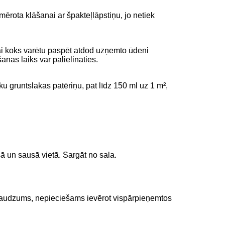
mērota klāšanai ar špakteļlāpstiņu, jo netiek
lai koks varētu paspēt atdod uzņemto ūdeni
nas laiks var palielināties.
ku gruntslakas patēriņu, pat līdz 150 ml uz 1 m²,
ā un sausā vietā. Sargāt no sala.
u daudzums, nepieciešams ievērot vispārpieņemtos