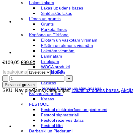
Lakas kokam
Lakas uz ūdens bāzes
Sintētiskās lakas
Līmes un gruntis
Grunts
Parketa līmes
Kopšana un Tīrīšana
Eļļotām un vaskotām virsmām
Flīzēm un akmens virsmām
Lakotām virsmām
Laminātam
Linolejam
Original
Current
€
109,05
€
99,90
WOCA produkti
price
price
Iepakojums
Notīrīt
Produkti ārdarbiem
was:
is:
AquaSeal
Eļļas
€109,05.
€99,90.
ExoBloc
Lazūras
Pievienot grozam
–
Terases tīrīšana un atjaunošana
SKU:
Nav pieejams
Kategorijas:
Lakas uz ūdens bāzes
,
Akcij
gruntslaka
Krāsas ārdarbiem
eksotiskajiem
Krāsas
kokiem
FESTOOL
daudzums
Festool elektroierīces un piederumi
Festool slīpmateriāli
Festool rezerves daļas
Festool filtri
Darbarīki un Piederumi