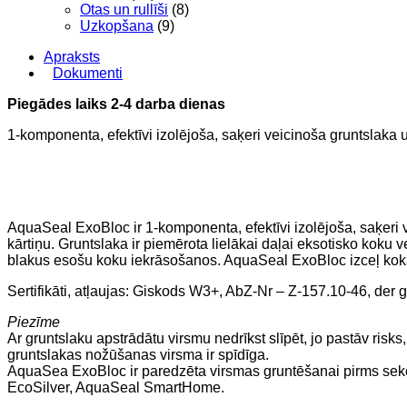
Otas un rullīši
(8)
Uzkopšana
(9)
Apraksts
Dokumenti
Piegādes laiks 2-4 darba dienas
1-komponenta, efektīvi izolējoša, saķeri veicinoša gruntslaka
AquaSeal ExoBloc ir 1-komponenta, efektīvi izolējoša, saķeri 
kārtiņu. Gruntslaka ir piemērota lielākai daļai eksotisko koku 
blakus esošu koku iekrāsošanos. AquaSeal ExoBloc izceļ koka vi
Sertifikāti, atļaujas: Giskods W3+, AbZ-Nr – Z-157.10-46, der 
Piezīme
Ar gruntslaku apstrādātu virsmu nedrīkst slīpēt, jo pastāv ris
gruntslakas nožūšanas virsma ir spīdīga.
AquaSea ExoBloc ir paredzēta virsmas gruntēšanai pirms se
EcoSilver, AquaSeal SmartHome.