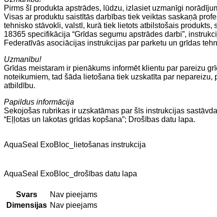
Pirms šī produkta apstrādes, lūdzu, izlasiet uzmanīgi norādījum
Visas ar produktu saistītās darbības tiek veiktas saskaņā prof
tehnisko stāvokli, valstī, kurā tiek lietots atbilstošais produ
18365 specifikācija “Grīdas segumu apstrādes darbi”, instruk
Federatīvās asociācijas instrukcijas par parketu un grīdas tehn
Uzmanību!
Grīdas meistaram ir pienākums informēt klientu par pareizu grī
noteikumiem, tad šāda lietošana tiek uzskatīta par nepareizu, pa
atbildību.
Papildus informācija
Sekojošas rubrikas ir uzskatāmas par šīs instrukcijas sastāvd
“Eļļotas un lakotas grīdas kopšana”; Drošības datu lapa.
AquaSeal ExoBloc_lietošanas instrukcija
AquaSeal ExoBloc_drošības datu lapa
Svars
Nav pieejams
Dimensijas
Nav pieejams