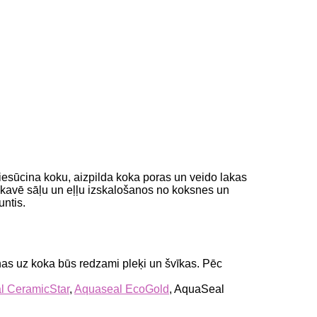
piesūcina koku, aizpilda koka poras un veido lakas
aizkavē sāļu un eļļu izskalošanos no koksnes un
untis.
anas uz koka būs redzami pleķi un švīkas. Pēc
l CeramicStar
,
Aquaseal EcoGold
, AquaSeal