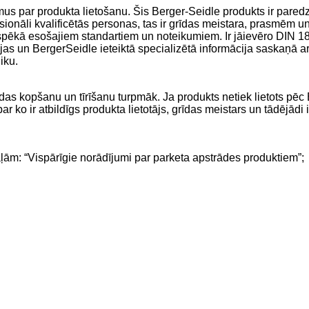
us par produkta lietošanu. Šis Berger-Seidle produkts ir paredzē
esionāli kvalificētās personas, tas ir grīdas meistara, prasmēm 
kts, spēkā esošajiem standartiem un noteikumiem. Ir jāievēro DIN 
cijas un BergerSeidle ieteiktā specializētā informācija saska
iku.
das kopšanu un tīrīšanu turpmāk. Ja produkts netiek lietots pēc
r ko ir atbildīgs produkta lietotājs, grīdas meistars un tādējādi
aļām: “Vispārīgie norādījumi par parketa apstrādes produktiem”;