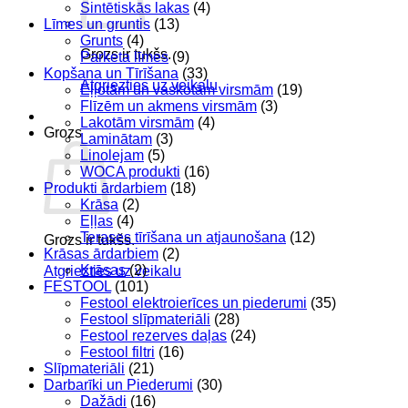
Sintētiskās lakas
(4)
Līmes un gruntis
(13)
Grunts
(4)
Grozs ir tukšs.
Parketa līmes
(9)
Kopšana un Tīrīšana
(33)
Atgriezties uz veikalu
Eļļotām un vaskotām virsmām
(19)
Flīzēm un akmens virsmām
(3)
Lakotām virsmām
(4)
Grozs
Laminātam
(3)
Linolejam
(5)
WOCA produkti
(16)
Produkti ārdarbiem
(18)
Krāsa
(2)
Eļļas
(4)
Terases tīrīšana un atjaunošana
(12)
Grozs ir tukšs.
Krāsas ārdarbiem
(2)
Krāsas
(2)
Atgriezties uz veikalu
FESTOOL
(101)
Festool elektroierīces un piederumi
(35)
Festool slīpmateriāli
(28)
Festool rezerves daļas
(24)
Festool filtri
(16)
Slīpmateriāli
(21)
Darbarīki un Piederumi
(30)
Dažādi
(16)