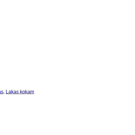
as
,
Lakas kokam