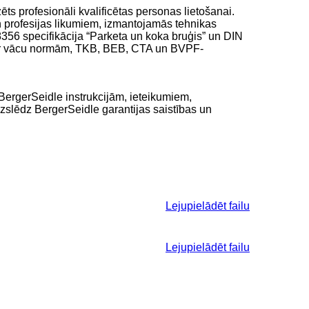
ts profesionāli kvalificētas personas lietošanai.
un profesijas likumiem, izmantojamās tehnikas
18356 specifikācija “Parketa un koka bruģis” un DIN
ņā ar vācu normām, TKB, BEB, CTA un BVPF-
 BergerSeidle instrukcijām, ieteikumiem,
 izslēdz BergerSeidle garantijas saistības un
Lejupielādēt failu
Lejupielādēt failu