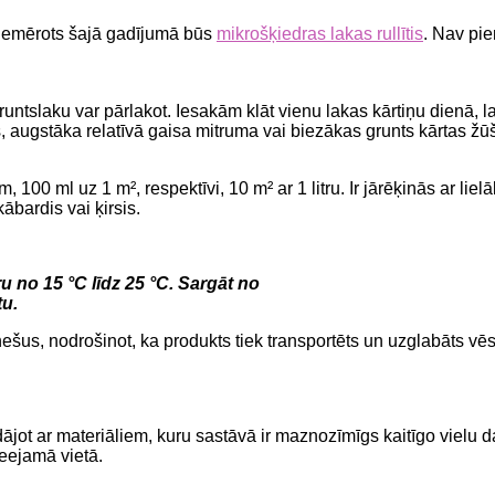
 piemērots šajā gadījumā būs
mikrošķiedras lakas rullītis
. Nav pie
untslaku var pārlakot. Iesakām klāt vienu lakas kārtiņu dienā, 
augstāka relatīvā gaisa mitruma vai biezākas grunts kārtas žūša
00 ml uz 1 m², respektīvi, 10 m² ar 1 litru. Ir jārēķinās ar lielā
ābardis vai ķirsis.
u no 15 °C līdz 25 °C. Sargāt no
tu.
šus, nodrošinot, ka produkts tiek transportēts un uzglabāts vēs
ādājot ar materiāliem, kuru sastāvā ir maznozīmīgs kaitīgo viel
eejamā vietā.