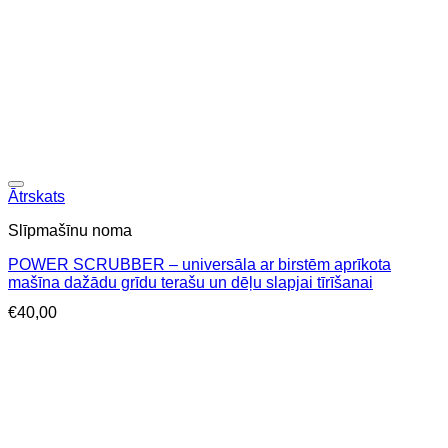
Ātrskats
Slīpmašīnu noma
POWER SCRUBBER – universāla ar birstēm aprīkota
mašīna dažādu grīdu terašu un dēļu slapjai tīrīšanai
€
40,00