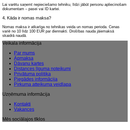
Lai varētu saņemt nepieciešamo tehniku, līdzi jābūt personu apliecinošam
dokumentam – pasei vai ID kartei.
4. Kāda ir nomas maksa?
Nomas maksa ir atkarīga no tehnikas veida un nomas perioda. Cenas
variē no 10 līdz 100 EUR par diennakti. Drošības nauda jāiemaksā
skaidrā naudā.
Veikala informācija
Par mums
Apmaksa
Dāvanu kartes
Distances līguma noteikumi
Privātuma politika
Piegādes informācija
Pirkuma atteikuma veidlapa
Uzņēmuma informācija
Kontakti
Vakances
Mēs sociālajos tīklos