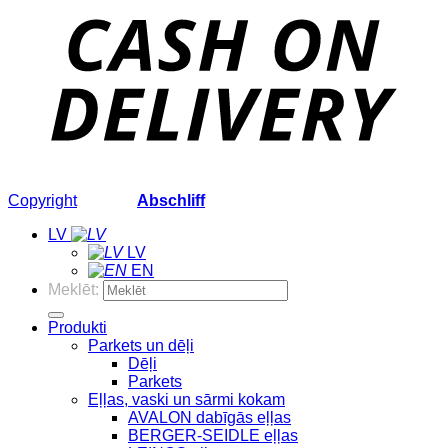
Copyright
2026 ©
Abschliff
LV
LV
EN
Meklēt:
Produkti
Parkets un dēļi
Dēļi
Parkets
Eļļas, vaski un sārmi kokam
AVALON dabīgās eļļas
BERGER-SEIDLE eļļas