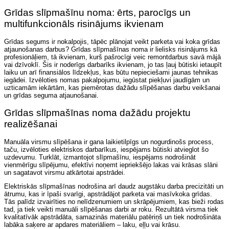
Grīdas slīpmašīnu noma: ērts, parocīgs un
multifunkcionāls risinājums ikvienam
Grīdas segums ir nokalpojis, tāpēc plānojat veikt parketa vai koka grīdas
atjaunošanas darbus? Grīdas slīpmašīnas noma ir lielisks risinājums kā
profesionāļiem, tā ikvienam, kurš pašrocīgi veic remontdarbus savā mājā
vai dzīvoklī. Šis ir noderīgs darbarīks ikvienam, jo tas ļauj būtiski ietaupīt
laiku un arī finansiālos līdzekļus, kas būtu nepieciešami jaunas tehnikas
iegādei. Izvēloties nomas pakalpojumu, iegūstat piekļuvi jaudīgām un
uzticamām iekārtām, kas piemērotas dažādu slīpēšanas darbu veikšanai
un grīdas seguma atjaunošanai.
Grīdas slīpmašīnas noma dažādu projektu
realizēšanai
Manuāla virsmu slīpēšana ir gana laikietilpīgs un nogurdinošs process,
taču, izvēloties elektriskos darbarīkus, iespējams būtiski atvieglot šo
uzdevumu. Turklāt, izmantojot slīpmašīnu, iespējams nodrošināt
vienmērīgu slīpējumu, efektīvi noņemt iepriekšējo lakas vai krāsas slāni
un sagatavot virsmu atkārtotai apstrādei.
Elektriskās slīpmašīnas nodrošina arī daudz augstāku darba precizitāti un
ātrumu, kas ir īpaši svarīgi, apstrādājot parketa vai masīvkoka grīdas.
Tās palīdz izvairīties no nelīdzenumiem un skrāpējumiem, kas bieži rodas
tad, ja tiek veikti manuāli slīpēšanas darbi ar roku. Rezultātā virsma tiek
kvalitatīvāk apstrādāta, samazinās materiālu patēriņš un tiek nodrošināta
labāka saķere ar apdares materiāliem – laku, eļļu vai krāsu.