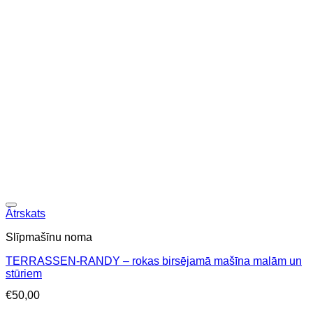
Ātrskats
Slīpmašīnu noma
TERRASSEN-RANDY – rokas birsējamā mašīna malām un
stūriem
€
50,00