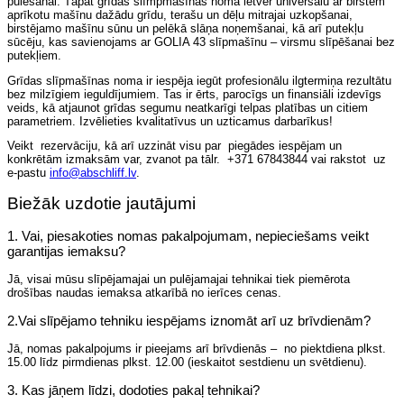
pulēšanai. Tāpat grīdas slīmpmašīnas noma ietver universālu ar birstēm
aprīkotu mašīnu dažādu grīdu, terašu un dēļu mitrajai uzkopšanai,
birstējamo mašīnu sūnu un pelēkā slāņa noņemšanai, kā arī putekļu
sūcēju, kas savienojams ar GOLIA 43 slīpmašīnu – virsmu slīpēšanai bez
putekļiem.
Grīdas slīpmašīnas noma ir iespēja iegūt profesionālu ilgtermiņa rezultātu
bez milzīgiem ieguldījumiem. Tas ir ērts, parocīgs un finansiāli izdevīgs
veids, kā atjaunot grīdas segumu neatkarīgi telpas platības un citiem
parametriem. Izvēlieties kvalitatīvus un uzticamus darbarīkus!
Veikt rezervāciju, kā arī uzzināt visu par piegādes iespējam un
konkrētām izmaksām var, zvanot pa tālr. +371 67843844 vai rakstot uz
e-pastu
info@abschliff.lv
.
Biežāk uzdotie jautājumi
1. Vai, piesakoties nomas pakalpojumam, nepieciešams veikt
garantijas iemaksu?
Jā, visai mūsu slīpējamajai un pulējamajai tehnikai tiek piemērota
drošības naudas iemaksa atkarībā no ierīces cenas.
2.Vai slīpējamo tehniku iespējams iznomāt arī uz brīvdienām?
Jā, nomas pakalpojums ir pieejams arī brīvdienās – no piektdiena plkst.
15.00 līdz pirmdienas plkst. 12.00 (ieskaitot sestdienu un svētdienu).
3. Kas jāņem līdzi, dodoties pakaļ tehnikai?