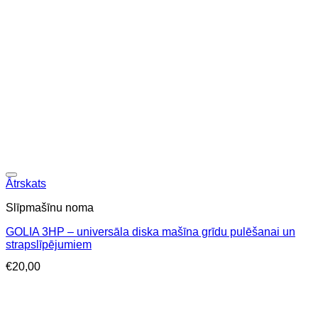
Ātrskats
Slīpmašīnu noma
GOLIA 3HP – universāla diska mašīna grīdu pulēšanai un
strapslīpējumiem
€
20,00