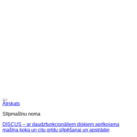
Ātrskats
Slīpmašīnu noma
DISCUS – ar daudzfunkcionāliem diskiem aprīkojama
mašīna koka un citu grīdu slīpēšanai un apstrādei