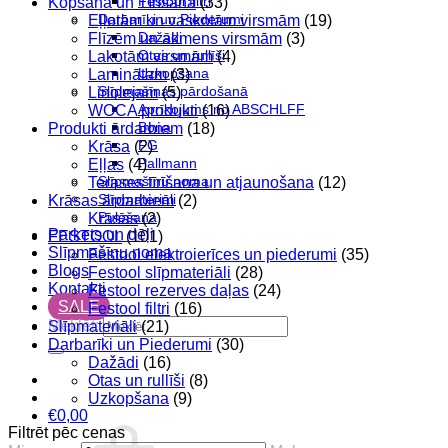
Festool filtri
Kopšana un Tīrīšana
(33)
Darbarīki un Piederumi
Eļļotām un vaskotām virsmām
(19)
Dažādi
Flīzēm un akmens virsmām
(3)
Otas un rullīši
Lakotām virsmām
(4)
Uzkopšana
Laminātam
(3)
Slīpmašīnas pārdošanā
Linolejam
(5)
Aprīkojums no ABSCHLFF
WOCA produkti
(16)
Bona
Produkti ārdarbiem
(18)
FG
Krāsa
(2)
Pallmann
Eļļas
(4)
Slīpmašīnu noma
Terases tīrīšana un atjaunošana
(12)
Slīpmateriāli
Krāsas ārdarbiem
(2)
Pulēšana
Krāsas
(2)
Parkets un dēļi
FESTOOL
(101)
Slīpmašīnu noma
Festool elektroierīces un piederumi
(35)
Blogs
Festool slīpmateriāli
(28)
Kontakti
Festool rezerves daļas
(24)
SALE
Festool filtri
(16)
Meklēt:
Slīpmateriāli
(21)
Darbarīki un Piederumi
(30)
Dažādi
(16)
Otas un rullīši
(8)
Uzkopšana
(9)
€
0,00
Filtrēt pēc cenas