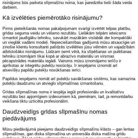
risinājums būs parketa slīpmašīnu noma, kas paredzēta tieši šāda veida
darbiem.
Kā izvēlēties piemērotāko risinājumu?
Pirms pieteikšanās nomas pakalpojumam svarīgi izvērtēt telpas platību,
grīdas seguma veidu un vēlamo rezultātu. Lielākām telpām ieteicams
izmantot jaudīgāku tehniku, savukārt mazākām vislabāk der kompaktāki
un vieglāk vadāmi modeļi. Nepieciešamības gadījumā mūsu atsaucīgie un
zinošie klientu konsultanti palīdzēs izvēlēties jūsu vēlmēm un vajadzībām
atbilstošāko risinājumu. Lūdzam ņemt vērā, ka slīpēšanas un pulēšanas
tehniku iznomājam tikai kopā ar abrazīvo materiālu un virsmas
pēcapstrādes materiālu iegādi. Vairums mūsu iznomājamo ierīču ir
aprīkotas ar integrētu putekļu nosūcēju. Ir iespējams iznomāt arī
atsevišķu papildu putekļu nosūkšanas ierīci.
Papildus iespējams nomāt arī putekļu savākšanas sistēmu, kas samazina
putekļu daudzumu un atvieglo slīpmašīnas izmantošanu.
Grīdas slīpmašīnas noma ir iespēja iegūt profesionālu un kvalitatīvu
rezultātu bez apjomīgiem izdevumiem kā, piemēram, tad, ja remontdarbu
veikšana tiktu uzticēta profesionālim.
Daudzveidīgs grīdas slīpmašīnu nomas
piedāvājums
Mūsu piedāvājumā pieejams daudzveidīgs slīpmašīnu klāsts – gan lentas
slīpmašīnas, gan diska slīpmašīna un universāla diska mašīna grīdu