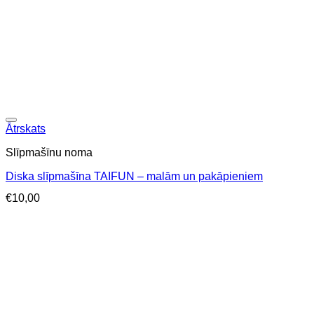
Ātrskats
Slīpmašīnu noma
Diska slīpmašīna TAIFUN – malām un pakāpieniem
€
10,00