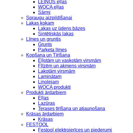
LEINOS eļļas
WOCA eļļas
Sārmi
Spraugu aizpildīšanai
Lakas kokam
Lakas uz ūdens bāzes
Sintētiskās lakas
Līmes un gruntis
Grunts
Parketa līmes
Kopšana un Tīrīšana
Eļļotām un vaskotām virsmām
Flīzēm un akmens virsmām
Lakotām virsmām
Laminātam
Linolejam
WOCA produkti
Produkti ārdarbiem
Eļļas
Lazūras
Terases tīrīšana un atjaunošana
Krāsas ārdarbiem
Krāsas
FESTOOL
Festool elektroierīces un piederumi