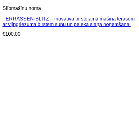
Slīpmašīnu noma
TERRASSEN-BLITZ – inovatīva birstējamā mašīna terasēm
ar viļņgriezuma birstēm sūnu un pelēkā slāņa noņemšanai
€
100,00