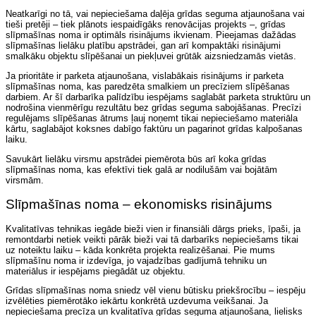
Neatkarīgi no tā, vai nepieciešama daļēja grīdas seguma atjaunošana vai
tieši pretēji – tiek plānots iespaidīgāks renovācijas projekts –, grīdas
slīpmašīnas noma ir optimāls risinājums ikvienam. Pieejamas dažādas
slīpmašīnas lielāku platību apstrādei, gan arī kompaktāki risinājumi
smalkāku objektu slīpēšanai un piekļuvei grūtāk aizsniedzamās vietās.
Ja prioritāte ir parketa atjaunošana, vislabākais risinājums ir parketa
slīpmašīnas noma, kas paredzēta smalkiem un precīziem slīpēšanas
darbiem. Ar šī darbarīka palīdzību iespējams saglabāt parketa struktūru un
nodrošina vienmērīgu rezultātu bez grīdas seguma sabojāšanas. Precīzi
regulējams slīpēšanas ātrums ļauj noņemt tikai nepieciešamo materiāla
kārtu, saglabājot koksnes dabīgo faktūru un pagarinot grīdas kalpošanas
laiku.
Savukārt lielāku virsmu apstrādei piemērota būs arī koka grīdas
slīpmašīnas noma, kas efektīvi tiek galā ar nodilušām vai bojātām
virsmām.
Slīpmašīnas noma – ekonomisks risinājums
Kvalitatīvas tehnikas iegāde bieži vien ir finansiāli dārgs prieks, īpaši, ja
remontdarbi netiek veikti pārāk bieži vai tā darbarīks nepieciešams tikai
uz noteiktu laiku – kāda konkrēta projekta realizēšanai. Pie mums
slīpmašīnu noma ir izdevīga, jo vajadzības gadījumā tehniku un
materiālus ir iespējams piegādāt uz objektu.
Grīdas slīpmašīnas noma sniedz vēl vienu būtisku priekšrocību – iespēju
izvēlēties piemērotāko iekārtu konkrētā uzdevuma veikšanai. Ja
nepieciešama precīza un kvalitatīva grīdas seguma atjaunošana, lielisks