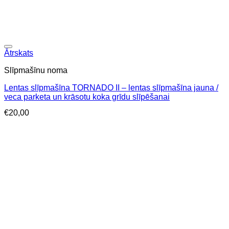
Ātrskats
Slīpmašīnu noma
Lentas slīpmašīna TORNADO II – lentas slīpmašīna jauna /
veca parketa un krāsotu koka grīdu slīpēšanai
€
20,00