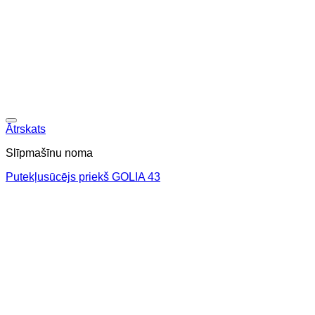
Ātrskats
Slīpmašīnu noma
Putekļusūcējs priekš GOLIA 43