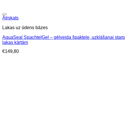
Ātrskats
Lakas uz ūdens bāzes
AquaSeal SpachtelGel – gēlveida špaktele, uzklāšanai starp
lakas kārtām
€
149,80