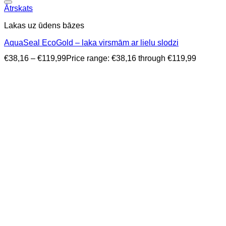
Ātrskats
Lakas uz ūdens bāzes
AquaSeal EcoGold – laka virsmām ar lielu slodzi
€
38,16
–
€
119,99
Price range: €38,16 through €119,99