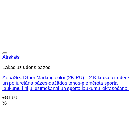
Ātrskats
Lakas uz ūdens bāzes
AquaSeal SportMarking color (2K-PU) – 2 K krāsa uz ūdens
un poliuretāna bāzes-dažādos toņos-piemērota sporta
laukumu līniju iezīmēšanai un sporta laukumu iekrāsošanai
€
81,60
%