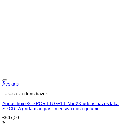
Ātrskats
Lakas uz ūdens bāzes
AquaChoice® SPORT B GREEN ir 2K ūdens bāzes laka
SPORTA grīdām ar īpaši intensīvu noslogojumu
€
847,00
%