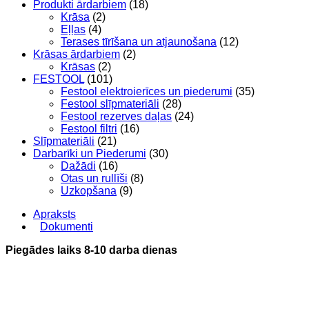
Produkti ārdarbiem
(18)
Krāsa
(2)
Eļļas
(4)
Terases tīrīšana un atjaunošana
(12)
Krāsas ārdarbiem
(2)
Krāsas
(2)
FESTOOL
(101)
Festool elektroierīces un piederumi
(35)
Festool slīpmateriāli
(28)
Festool rezerves daļas
(24)
Festool filtri
(16)
Slīpmateriāli
(21)
Darbarīki un Piederumi
(30)
Dažādi
(16)
Otas un rullīši
(8)
Uzkopšana
(9)
Apraksts
Dokumenti
Piegādes laiks 8-10 darba dienas