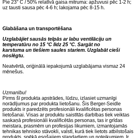
Pie 23° C / 50% relatīvā gaisa mitruma: apžuvusi pēc 1-2 h;
uz tausti sausa pēc 4-6 h; lakojama pēc 8-15 h.
Glabāšana un transportēšana
Uzglabājiet sausās telpās ar labu ventilāciju un
temperatūru no 15 °C līdz 25 °C. Sargāt no
karstuma un tiešiem saules stariem. Uzglabāt cieši
noslēgtu.
Neatvērtā, oriģinālā iepakojumā uzglabājama vismaz 24
mēnešus.
Uzmanību!
Pirms šī produkta apstrādes, lūdzu, izlasiet uzmanīgi
norādījumus par produkta lietošanu. Šis Berger-Seidle
produkts ir paredzēts profesionāli kvalificētas personas
lietošanai. Visas ar produktu saistītās darbības tiek veiktas
saskaņā profesionāli kvalificētās personas, tas ir grīdas
meistara, prasmēm un profesijas likumiem, izmantojamās
tehnikas tehnisko stāvokli, valstī, kurā tiek lietots atbilstošais
produkts, spēkā esošajiem standartiem un noteikumiem. Ir