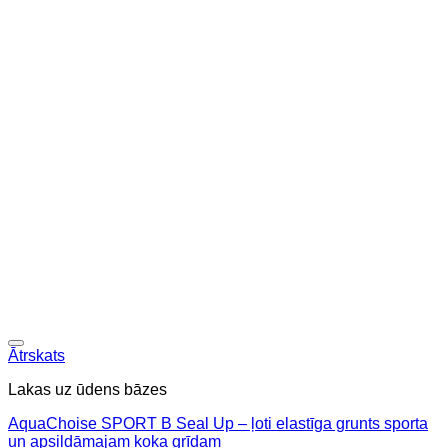
Ātrskats
Lakas uz ūdens bāzes
AquaChoise SPORT B Seal Up – ļoti elastīga grunts sporta
un apsildāmajam koka grīdam