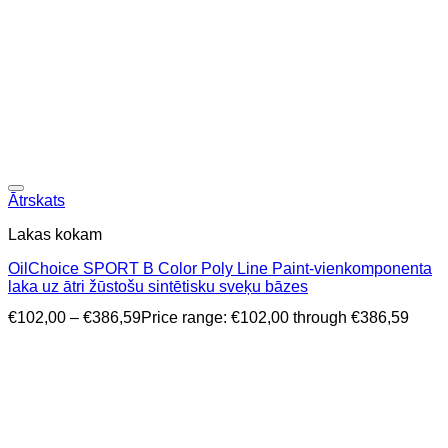
Ātrskats
Lakas kokam
OilChoice SPORT B ​​Color Poly Line Paint-vienkomponenta
laka uz ātri žūstošu sintētisku sveķu bāzes
€
102,00
–
€
386,59
Price range: €102,00 through €386,59