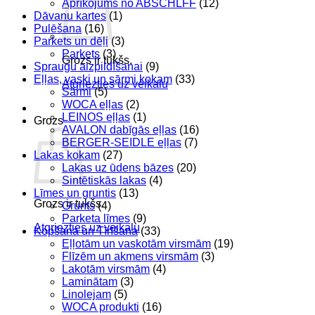
Aprīkojums no ABSCHLFF
(12)
Dāvanu kartes
(1)
Pulēšana
(16)
Parkets un dēļi
(3)
Parkets
(3)
Grozs ir tukšs.
Spraugu aizpildīšanai
(9)
Eļļas, vaski un sārmi kokam
(33)
Atgriezties uz veikalu
Sārmi
(5)
WOCA eļļas
(2)
LEINOS eļļas
(1)
Grozs
AVALON dabīgās eļļas
(16)
BERGER-SEIDLE eļļas
(7)
Lakas kokam
(27)
Lakas uz ūdens bāzes
(20)
Sintētiskās lakas
(4)
Līmes un gruntis
(13)
Grozs ir tukšs.
Grunts
(4)
Parketa līmes
(9)
Atgriezties uz veikalu
Kopšana un Tīrīšana
(33)
Eļļotām un vaskotām virsmām
(19)
Flīzēm un akmens virsmām
(3)
Lakotām virsmām
(4)
Laminātam
(3)
Linolejam
(5)
WOCA produkti
(16)