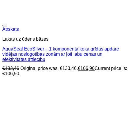
Ātrskats
Lakas uz ūdens bāzes
AquaSeal EcoSilver – 1 komponenta koka grīdas apdare
vidējas noslogotības zonām ar ļoti labu cenas un
efektivitātes attiecību
€
133,46
Original price was: €133,46.
€
106,90
Current price is:
€106,90.