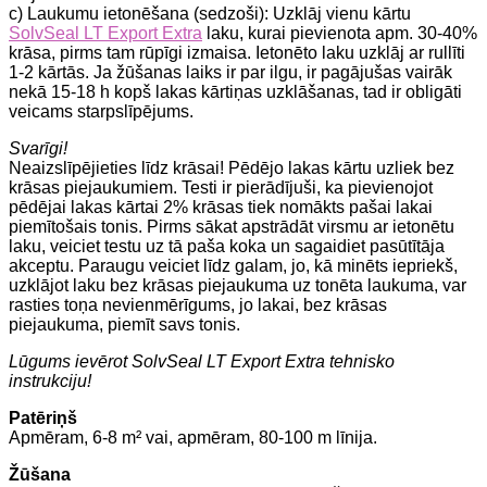
c) Laukumu ietonēšana (sedzoši): Uzklāj vienu kārtu
SolvSeal LT Export Extra
laku, kurai pievienota apm. 30-40%
krāsa, pirms tam rūpīgi izmaisa. Ietonēto laku uzklāj ar rullīti
1-2 kārtās. Ja žūšanas laiks ir par ilgu, ir pagājušas vairāk
nekā 15-18 h kopš lakas kārtiņas uzklāšanas, tad ir obligāti
veicams starpslīpējums.
Svarīgi!
Neaizslīpējieties līdz krāsai! Pēdējo lakas kārtu uzliek bez
krāsas piejaukumiem. Testi ir pierādījuši, ka pievienojot
pēdējai lakas kārtai 2% krāsas tiek nomākts pašai lakai
piemītošais tonis. Pirms sākat apstrādāt virsmu ar ietonētu
laku, veiciet testu uz tā paša koka un sagaidiet pasūtītāja
akceptu. Paraugu veiciet līdz galam, jo, kā minēts iepriekš,
uzklājot laku bez krāsas piejaukuma uz tonēta laukuma, var
rasties toņa nevienmērīgums, jo lakai, bez krāsas
piejaukuma, piemīt savs tonis.
Lūgums ievērot SolvSeal LT Export Extra tehnisko
instrukciju!
Patēriņš
Apmēram, 6-8 m² vai, apmēram, 80-100 m līnija.
Žūšana