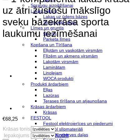
Spraugu aizpildīšanai
uz ātri žūstošu mākslīgo
Lakas kokam
Lakas uz ūdens bāzes
sveķu bāzekrāsa sporta
Sintētiskās lakas
Līmes un gruntis
laukumu iezīmēšanai
Grunts
Parketa līmes
Kopšana un Tīrīšana
Eļļotām un vaskotām virsmām
Flīzēm un akmens virsmām
Lakotām virsmām
Laminātam
Linolejam
WOCA produkti
Produkti ārdarbiem
Eļļas
Lazūras
Terases tīrīšana un atjaunošana
Krāsas ārdarbiem
Krāsas
FESTOOL
€
68,25
Festool elektroierīces un piederumi
Krāsas tonis
Festool slīpmateriāli
Festool rezerves daļas
Iepakojums
Notīrīt