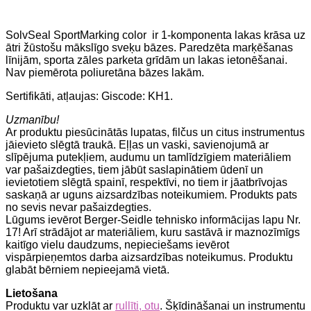
SolvSeal SportMarking color ir 1-komponenta lakas krāsa uz
ātri žūstošu mākslīgo sveķu bāzes. Paredzēta marķēšanas
līnijām, sporta zāles parketa grīdām un lakas ietonēšanai.
Nav piemērota poliuretāna bāzes lakām.
Sertifikāti, atļaujas: Giscode: KH1.
Uzmanību!
Ar produktu piesūcinātās lupatas, filčus un citus instrumentus
jāievieto slēgtā traukā. Eļļas un vaski, savienojumā ar
slīpējuma putekļiem, audumu un tamlīdzīgiem materiāliem
var pašaizdegties, tiem jābūt saslapinātiem ūdenī un
ievietotiem slēgtā spainī, respektīvi, no tiem ir jāatbrīvojas
saskaņā ar uguns aizsardzības noteikumiem. Produkts pats
no sevis nevar pašaizdegties.
Lūgums ievērot Berger-Seidle tehnisko informācijas lapu Nr.
17! Arī strādājot ar materiāliem, kuru sastāvā ir maznozīmīgs
kaitīgo vielu daudzums, nepieciešams ievērot
vispārpieņemtos darba aizsardzības noteikumus. Produktu
glabāt bērniem nepieejamā vietā.
Lietošana
Produktu var uzklāt ar
rullīti, otu
. Šķīdināšanai un instrumentu