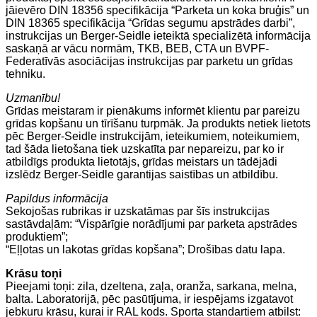
jāievēro DIN 18356 specifikācija “Parketa un koka bruģis” un
DIN 18365 specifikācija “Grīdas segumu apstrādes darbi”,
instrukcijas un Berger-Seidle ieteiktā specializētā informācija
saskaņā ar vācu normām, TKB, BEB, CTA un BVPF-
Federatīvās asociācijas instrukcijas par parketu un grīdas
tehniku.
Uzmanību!
Grīdas meistaram ir pienākums informēt klientu par pareizu
grīdas kopšanu un tīrīšanu turpmāk. Ja produkts netiek lietots
pēc Berger-Seidle instrukcijām, ieteikumiem, noteikumiem,
tad šāda lietošana tiek uzskatīta par nepareizu, par ko ir
atbildīgs produkta lietotājs, grīdas meistars un tādējādi
izslēdz Berger-Seidle garantijas saistības un atbildību.
Papildus informācija
Sekojošas rubrikas ir uzskatāmas par šīs instrukcijas
sastāvdaļām: “Vispārīgie norādījumi par parketa apstrādes
produktiem”;
“Eļļotas un lakotas grīdas kopšana”; Drošības datu lapa.
Krāsu toņi
Pieejami toņi: zila, dzeltena, zaļa, oranža, sarkana, melna,
balta. Laboratorijā, pēc pasūtījuma, ir iespējams izgatavot
jebkuru krāsu, kurai ir RAL kods. Sporta standartiem atbilst: