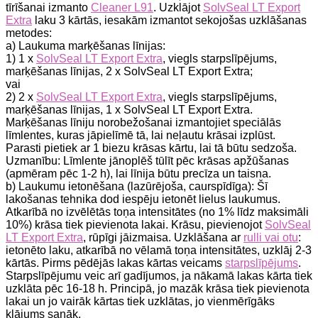
tīrīšanai izmanto
Cleaner L91
. Uzklājot
SolvSeal LT Export
Extra
laku 3 kārtās, iesakām izmantot sekojošas uzklāšanas
metodes:
a) Laukuma marķēšanas līnijas:
1) 1 x
SolvSeal LT Export Extra
, viegls starpslīpējums,
marķēšanas līnijas, 2 x SolvSeal LT Export Extra;
vai
2) 2 x
SolvSeal LT Export Extra
, viegls starpslīpējums,
marķēšanas līnijas, 1 x SolvSeal LT Export Extra.
Marķēšanas līniju norobežošanai izmantojiet speciālās
līmlentes, kuras jāpielīmē tā, lai neļautu krāsai izplūst.
Parasti pietiek ar 1 biezu krāsas kārtu, lai tā būtu sedzoša.
Uzmanību: Līmlente jānoplēš tūlīt pēc krāsas apžūšanas
(apmēram pēc 1-2 h), lai līnija būtu precīza un taisna.
b) Laukumu ietonēšana (lazūrējoša, caurspīdīga): Šī
lakošanas tehnika dod iespēju ietonēt lielus laukumus.
Atkarībā no izvēlētās toņa intensitātes (no 1% līdz maksimāli
10%) krāsa tiek pievienota lakai. Krāsu, pievienojot
SolvSeal
LT Export Extra
, rūpīgi jāizmaisa. Uzklāšana ar
rulli vai otu
:
ietonēto laku, atkarībā no vēlamā toņa intensitātes, uzklāj 2-3
kārtās. Pirms pēdējās lakas kārtas veicams
starpslīpējums
.
Starpslīpējumu veic arī gadījumos, ja nākamā lakas kārta tiek
uzklāta pēc 16-18 h. Principā, jo mazāk krāsa tiek pievienota
lakai un jo vairāk kārtas tiek uzklātas, jo vienmērīgāks
klājums sanāk.