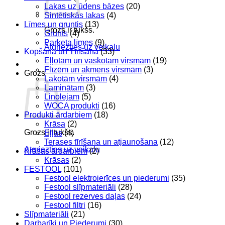
Lakas uz ūdens bāzes
(20)
Sintētiskās lakas
(4)
Līmes un gruntis
(13)
Grozs ir tukšs.
Grunts
(4)
Parketa līmes
(9)
Atgriezties uz veikalu
Kopšana un Tīrīšana
(33)
Eļļotām un vaskotām virsmām
(19)
Flīzēm un akmens virsmām
(3)
Grozs
Lakotām virsmām
(4)
Laminātam
(3)
Linolejam
(5)
WOCA produkti
(16)
Produkti ārdarbiem
(18)
Krāsa
(2)
Grozs ir tukšs.
Eļļas
(4)
Terases tīrīšana un atjaunošana
(12)
Atgriezties uz veikalu
Krāsas ārdarbiem
(2)
Krāsas
(2)
FESTOOL
(101)
Festool elektroierīces un piederumi
(35)
Festool slīpmateriāli
(28)
Festool rezerves daļas
(24)
Festool filtri
(16)
Slīpmateriāli
(21)
Darbarīki un Piederumi
(30)