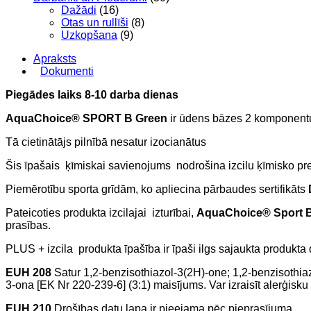
Dažādi
(16)
Otas un rullīši
(8)
Uzkopšana
(9)
Apraksts
Dokumenti
Piegādes laiks 8-10 darba dienas
AquaChoice® SPORT B Green
ir ūdens bāzes 2 komponentu
Tā cietinātājs pilnībā nesatur izocianātus
Šis īpašais ķīmiskai savienojums nodrošina izcilu ķīmisko pre
Piemērotību sporta grīdām, ko apliecina pārbaudes sertifikāts
Pateicoties produkta izcilajai izturībai,
AquaChoice® Sport 
prasības.
PLUS + izcila produkta īpašība ir īpaši ilgs sajaukta produkta 
EUH 208
Satur 1,2-benzisothiazol-3(2H)-one; 1,2-benzisothiaz
3-ona [EK Nr 220-239-6] (3:1) maisījums. Var izraisīt alerģisku
EUH 210
Drošības datu lapa ir pieejama pēc pieprasījuma