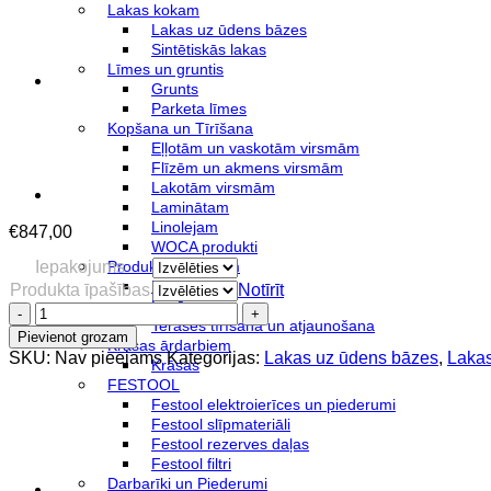
Lakas kokam
Lakas uz ūdens bāzes
Sintētiskās lakas
Līmes un gruntis
Grunts
Parketa līmes
Kopšana un Tīrīšana
Eļļotām un vaskotām virsmām
Flīzēm un akmens virsmām
Lakotām virsmām
Laminātam
Linolejam
€
847,00
WOCA produkti
Iepakojums
Produkti ārdarbiem
Eļļas
Produkta īpašības
Notīrīt
Lazūras
AquaChoice®
Terases tīrīšana un atjaunošana
SPORT
Pievienot grozam
Krāsas ārdarbiem
B GREEN
SKU:
Nav pieejams
Kategorijas:
Lakas uz ūdens bāzes
,
Laka
Krāsas
ir
FESTOOL
2K
Festool elektroierīces un piederumi
ūdens
Festool slīpmateriāli
bāzes
Festool rezerves daļas
laka
Festool filtri
SPORTA
Darbarīki un Piederumi
grīdām