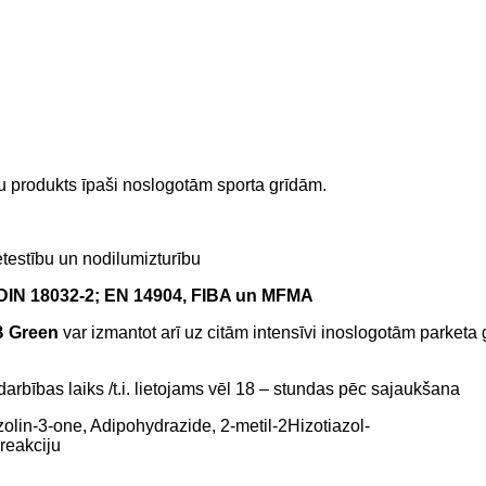
 produkts īpaši noslogotām sporta grīdām.
testību un nodilumizturību
DIN 18032-2; EN 14904, FIBA ​​un MFMA
B Green
var izmantot arī uz citām intensīvi inoslogotām parketa
darbības laiks /t.i. lietojams vēl 18 – stundas pēc sajaukšana
olin-3-one, Adipohydrazide, 2-metil-2Hizotiazol-
 reakciju