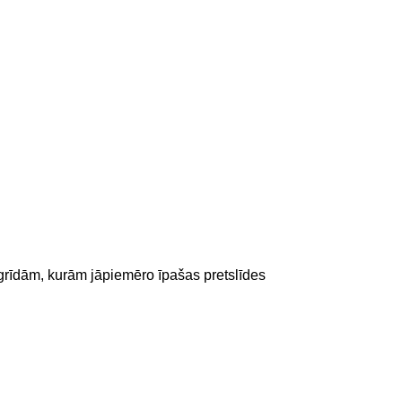
 grīdām, kurām jāpiemēro īpašas pretslīdes