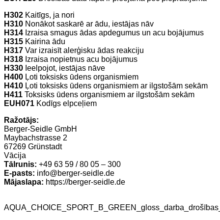
H302
Kaitīgs, ja nori
H310
Nonākot saskarē ar ādu, iestājas nāv
H314
Izraisa smagus ādas apdegumus un acu bojājumus
H315
Kairina ādu
H317
Var izraisīt alerģisku ādas reakciju
H318
Izraisa nopietnus acu bojājumus
H330
Ieelpojot, iestājas nāve
H400
Ļoti toksisks ūdens organismiem
H410
Ļoti toksisks ūdens organismiem ar ilgstošām sekām
H411
Toksisks ūdens organismiem ar ilgstošām sekām
EUH071
Kodīgs elpceļiem
Ražotājs:
Berger-Seidle GmbH
Maybachstrasse 2
67269 Grünstadt
Vācija
Tālrunis:
+49 63 59 / 80 05 – 300
E-pasts:
info@berger-seidle.de
Mājaslapa:
https://berger-seidle.de
AQUA_CHOICE_SPORT_B_GREEN_gloss_darba_drošības_in