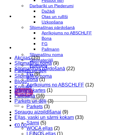
Festool filtri
Darbarīki un Piederumi
Dažādi
Otas un rullīši
Uzkopšana
Slīpmašīnas pārdošanā
Aprīkojums no ABSCHLFF
Bona
FG
Pallmann
Slīpmašīnu noma
Akcijas
(10)
Slīpmateriāli
Slīpmašīnu noma
(9)
Pulēšana
Slīpmašīnas pārdošanā
(22)
Parkets un dēļi
FG
(9)
Slīpmašīnu noma
Bona
(1)
Blogs
Aprīkojums no ABSCHLFF
(12)
Kontakti
Dāvanu kartes
(1)
SALE
Pulēšana
(16)
Meklēt:
Parkets un dēļi
(3)
Parkets
(3)
Spraugu aizpildīšanai
(9)
Eļļas, vaski un sārmi kokam
(33)
Sārmi
(5)
€
0,00
WOCA eļļas
(2)
LEINOS eļļas
(1)