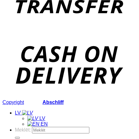
Copyright
2026 ©
Abschliff
LV
LV
EN
Meklēt: