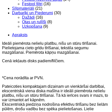
Festool filtri
(16)
Slīpmateriāli
(21)
Darbarīki un Piederumi
(30)
Dažādi
(16)
Otas un rullīši
(8)
Uzkopšana
(9)
Apraksts
Ideāli piemērota nelielu platību, nišu un stūru tīrīšanai.
Pielietojama cieto grīdu tīrīšanai, tekstila segumu
mazgāšanai. Piemērota kāpņu mazgāšanai.
Cenā iekļauts disks padiem/filčiem.
*Cena norādīta ar PVN.
Pateicoties kompaktajam dizainam un vienkāršai darbībai,
ekscentriskā viena diska mašīna ir ideāli piemērota nelielu
platību, nišu un stūru tīrīšanai. Tā kā ierīces svars ir mazs, to
var izmantot arī kāpnēm.
Ekscentriskā piedziņa nodrošina efektīvu tīrīšanu bez lielām
pūlēm, drošu vadību bez spēka pielietošanas. Lielie