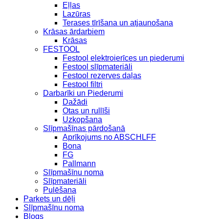
Eļļas
Lazūras
Terases tīrīšana un atjaunošana
Krāsas ārdarbiem
Krāsas
FESTOOL
Festool elektroierīces un piederumi
Festool slīpmateriāli
Festool rezerves daļas
Festool filtri
Darbarīki un Piederumi
Dažādi
Otas un rullīši
Uzkopšana
Slīpmašīnas pārdošanā
Aprīkojums no ABSCHLFF
Bona
FG
Pallmann
Slīpmašīnu noma
Slīpmateriāli
Pulēšana
Parkets un dēļi
Slīpmašīnu noma
Blogs