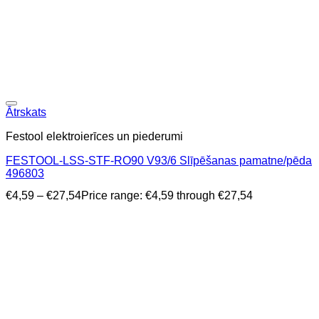
Ātrskats
Festool elektroierīces un piederumi
FESTOOL-LSS-STF-RO90 V93/6 Slīpēšanas pamatne/pēda
496803
€
4,59
–
€
27,54
Price range: €4,59 through €27,54