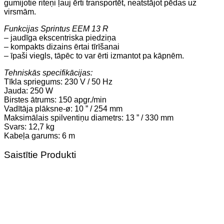
gumijotie riteņi ļauj ērti transportēt, neatstājot pēdas uz
virsmām.
Funkcijas Sprintus EEM 13 R
– jaudīga ekscentriska piedziņa
– kompakts dizains ērtai tīrīšanai
– īpaši viegls, tāpēc to var ērti izmantot pa kāpnēm.
Tehniskās specifikācijas:
Tīkla spriegums: 230 V / 50 Hz
Jauda: 250 W
Birstes ātrums: 150 apgr./min
Vadītāja plāksne-ø: 10 ” / 254 mm
Maksimālais spilventiņu diametrs: 13 ” / 330 mm
Svars: 12,7 kg
Kabeļa garums: 6 m
Saistītie Produkti