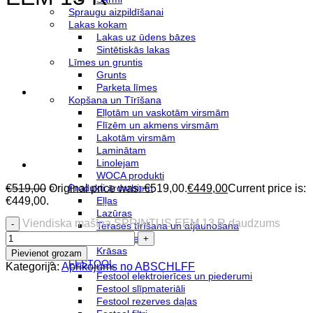
Spraugu aizpildīšanai
Lakas kokam
Lakas uz ūdens bāzes
Sintētiskās lakas
Līmes un gruntis
Grunts
Parketa līmes
Kopšana un Tīrīšana
Eļļotām un vaskotām virsmām
Flīzēm un akmens virsmām
Lakotām virsmām
Laminātam
Linolejam
WOCA produkti
€
519,00
Original price was: €519,00.
€
449,00
Current price is:
Produkti ārdarbiem
€449,00.
Eļļas
Lazūras
Viendiska mašīna SPRINTUS EEM 13 R daudzums
Terases tīrīšana un atjaunošana
Krāsas ārdarbiem
Krāsas
Pievienot grozam
FESTOOL
Kategorija:
Aprīkojums no ABSCHLFF
Festool elektroierīces un piederumi
Festool slīpmateriāli
Festool rezerves daļas