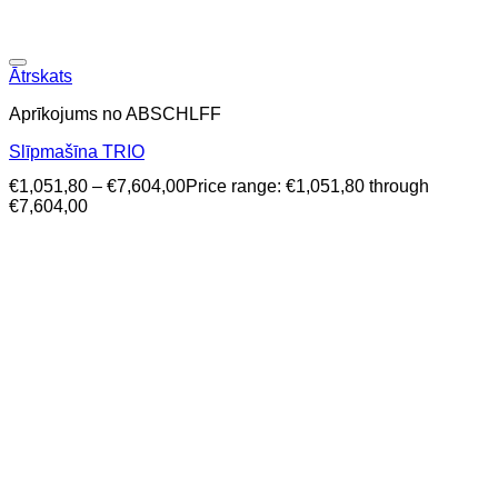
Ātrskats
Aprīkojums no ABSCHLFF
Slīpmašīna TRIO
€
1,051,80
–
€
7,604,00
Price range: €1,051,80 through
€7,604,00