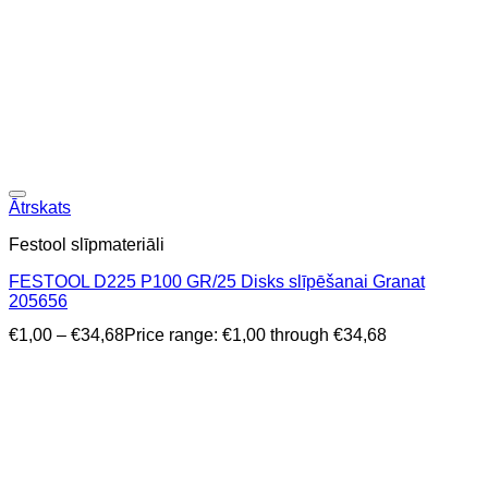
Ātrskats
Festool slīpmateriāli
FESTOOL D225 P100 GR/25 Disks slīpēšanai Granat
205656
€
1,00
–
€
34,68
Price range: €1,00 through €34,68