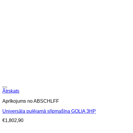
Ātrskats
Aprīkojums no ABSCHLFF
Universāla pulējamā slīpmašīna GOLIA 3HP
€
1,802,90