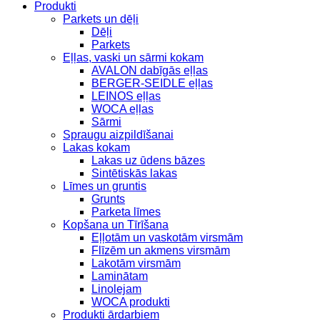
Produkti
Parkets un dēļi
Dēļi
Parkets
Eļļas, vaski un sārmi kokam
AVALON dabīgās eļļas
BERGER-SEIDLE eļļas
LEINOS eļļas
WOCA eļļas
Sārmi
Spraugu aizpildīšanai
Lakas kokam
Lakas uz ūdens bāzes
Sintētiskās lakas
Līmes un gruntis
Grunts
Parketa līmes
Kopšana un Tīrīšana
Eļļotām un vaskotām virsmām
Flīzēm un akmens virsmām
Lakotām virsmām
Laminātam
Linolejam
WOCA produkti
Produkti ārdarbiem