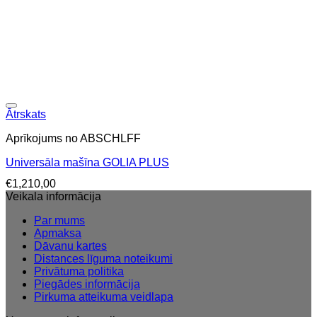
Ātrskats
Aprīkojums no ABSCHLFF
Universāla mašīna GOLIA PLUS
€
1,210,00
Veikala informācija
Par mums
Apmaksa
Dāvanu kartes
Distances līguma noteikumi
Privātuma politika
Piegādes informācija
Pirkuma atteikuma veidlapa