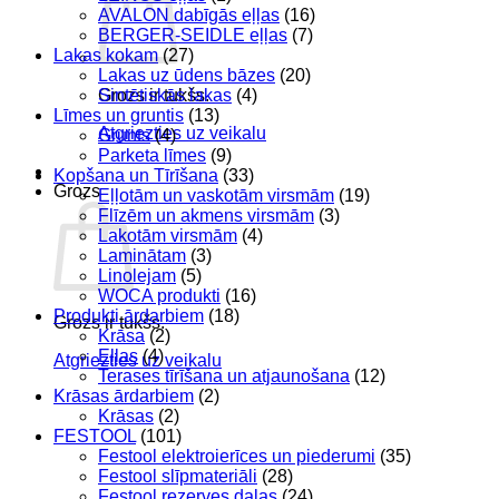
AVALON dabīgās eļļas
(16)
BERGER-SEIDLE eļļas
(7)
Lakas kokam
(27)
Lakas uz ūdens bāzes
(20)
Sintētiskās lakas
(4)
Grozs ir tukšs.
Līmes un gruntis
(13)
Atgriezties uz veikalu
Grunts
(4)
Parketa līmes
(9)
Kopšana un Tīrīšana
(33)
Grozs
Eļļotām un vaskotām virsmām
(19)
Flīzēm un akmens virsmām
(3)
Lakotām virsmām
(4)
Laminātam
(3)
Linolejam
(5)
WOCA produkti
(16)
Produkti ārdarbiem
(18)
Grozs ir tukšs.
Krāsa
(2)
Eļļas
(4)
Atgriezties uz veikalu
Terases tīrīšana un atjaunošana
(12)
Krāsas ārdarbiem
(2)
Krāsas
(2)
FESTOOL
(101)
Festool elektroierīces un piederumi
(35)
Festool slīpmateriāli
(28)
Festool rezerves daļas
(24)