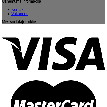
Uzņēmuma informācija
Kontakti
Vakances
Mēs sociālajos tīklos