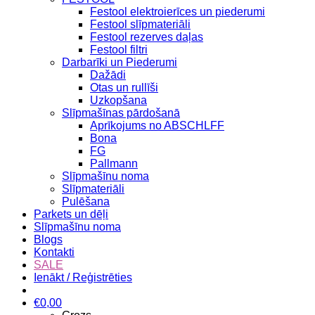
Festool elektroierīces un piederumi
Festool slīpmateriāli
Festool rezerves daļas
Festool filtri
Darbarīki un Piederumi
Dažādi
Otas un rullīši
Uzkopšana
Slīpmašīnas pārdošanā
Aprīkojums no ABSCHLFF
Bona
FG
Pallmann
Slīpmašīnu noma
Slīpmateriāli
Pulēšana
Parkets un dēļi
Slīpmašīnu noma
Blogs
Kontakti
SALE
Ienākt / Reģistrēties
€
0,00