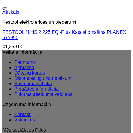
Ātrskats
Festool elektroierīces un piederumi
FESTOOL / LHS 2 225 EQI-Plus Kāta slīpmašīna PLANEX
575990
€
1,259,00
Veikala informācija
Par mums
Apmaksa
Dāvanu kartes
Distances līguma noteikumi
Privātuma politika
Piegādes informācija
Pirkuma atteikuma veidlapa
Uzņēmuma informācija
Kontakti
Vakances
Mēs sociālajos tīklos