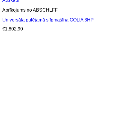
Ātrskats
Aprīkojums no ABSCHLFF
Universāla pulējamā slīpmašīna GOLIA 3HP
€
1,802,90