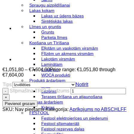
Spraugu aizpildīšanai
Lakas kokam
Lakas uz ūdens bāzes
Sintētiskās lakas
Līmes un gruntis
Grunts
Parketa līmes
Kopšana un Tīrīšana
Eļļotām un vaskotām virsmām
Flīzēm un akmens virsmām
Lakotām virsmām
Laminātam
€
1,051,80
–
€
7,604,00
Price range: €1,051,80 through
Linolejam
€7,604,00
WOCA produkti
Produkti ārdarbiem
Tips
Notīrīt
Eļļas
Slīpmašīna TRIO daudzums
Lazūras
Terases tīrīšana un atjaunošana
Krāsas ārdarbiem
Pievienot grozam
Krāsas
SKU:
Nav pieejams
Kategorija:
Aprīkojums no ABSCHLFF
FESTOOL
Festool elektroierīces un piederumi
Festool slīpmateriāli
Festool rezerves daļas