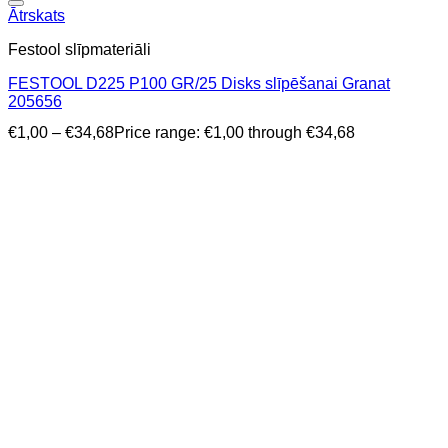
Ātrskats
Festool slīpmateriāli
FESTOOL D225 P100 GR/25 Disks slīpēšanai Granat
205656
€
1,00
–
€
34,68
Price range: €1,00 through €34,68