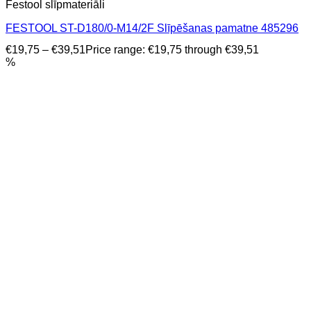
Festool slīpmateriāli
FESTOOL ST-D180/0-M14/2F Slīpēšanas pamatne 485296
€
19,75
–
€
39,51
Price range: €19,75 through €39,51
%