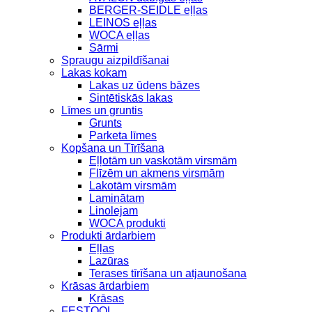
BERGER-SEIDLE eļļas
LEINOS eļļas
WOCA eļļas
Sārmi
Spraugu aizpildīšanai
Lakas kokam
Lakas uz ūdens bāzes
Sintētiskās lakas
Līmes un gruntis
Grunts
Parketa līmes
Kopšana un Tīrīšana
Eļļotām un vaskotām virsmām
Flīzēm un akmens virsmām
Lakotām virsmām
Laminātam
Linolejam
WOCA produkti
Produkti ārdarbiem
Eļļas
Lazūras
Terases tīrīšana un atjaunošana
Krāsas ārdarbiem
Krāsas
FESTOOL