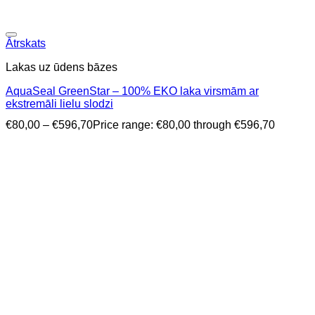
Ātrskats
Lakas uz ūdens bāzes
AquaSeal GreenStar – 100% EKO laka virsmām ar
ekstremāli lielu slodzi
€
80,00
–
€
596,70
Price range: €80,00 through €596,70