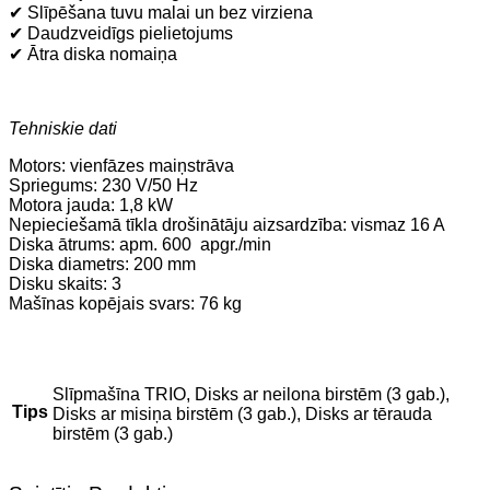
✔ Slīpēšana tuvu malai un bez virziena
✔ Daudzveidīgs pielietojums
✔ Ātra diska nomaiņa
Tehniskie dati
Motors: vienfāzes maiņstrāva
Spriegums: 230 V/50 Hz
Motora jauda: 1,8 kW
Nepieciešamā tīkla drošinātāju aizsardzība: vismaz 16 A
Diska ātrums: apm. 600 apgr./min
Diska diametrs: 200 mm
Disku skaits: 3
Mašīnas kopējais svars: 76 kg
Slīpmašīna TRIO, Disks ar neilona birstēm (3 gab.),
Tips
Disks ar misiņa birstēm (3 gab.), Disks ar tērauda
birstēm (3 gab.)