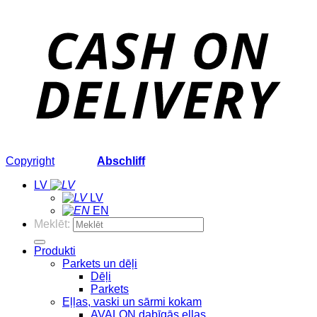
Copyright
2026 ©
Abschliff
LV
LV
EN
Meklēt:
Produkti
Parkets un dēļi
Dēļi
Parkets
Eļļas, vaski un sārmi kokam
AVALON dabīgās eļļas