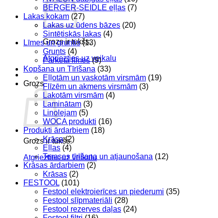
BERGER-SEIDLE eļļas
(7)
Lakas kokam
(27)
Lakas uz ūdens bāzes
(20)
Sintētiskās lakas
(4)
Grozs ir tukšs.
Līmes un gruntis
(13)
Grunts
(4)
Atgriezties uz veikalu
Parketa līmes
(9)
Kopšana un Tīrīšana
(33)
Eļļotām un vaskotām virsmām
(19)
Grozs
Flīzēm un akmens virsmām
(3)
Lakotām virsmām
(4)
Laminātam
(3)
Linolejam
(5)
WOCA produkti
(16)
Produkti ārdarbiem
(18)
Krāsa
(2)
Grozs ir tukšs.
Eļļas
(4)
Terases tīrīšana un atjaunošana
(12)
Atgriezties uz veikalu
Krāsas ārdarbiem
(2)
Krāsas
(2)
FESTOOL
(101)
Festool elektroierīces un piederumi
(35)
Festool slīpmateriāli
(28)
Festool rezerves daļas
(24)
Festool filtri
(16)