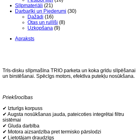
Slīpmateriāli
(21)
Darbarīki un Piederumi
(30)
Dažādi
(16)
Otas un rullīši
(8)
Uzkopšana
(9)
Apraksts
Trīs-disku slīpmašīna TRIO parketa un koka grīdu slīpēšanai
un birstēšanai. Spēcīgs motors, efektīva putekļu nosūkšana.
Priekšrocības
✔ Izturīgs korpuss
✔ Augsta nosūkšanas jauda, pateicoties integrētai filtru
sistēmai
✔ Gluda darbība
✔ Motora aizsardzība pret termisko pārslodzi
✔ Lietotājam draudzīgs