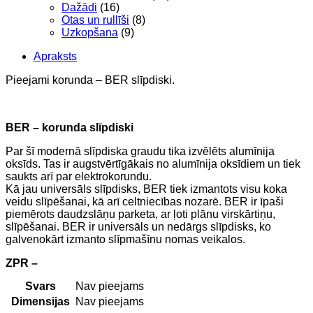
Dažādi
(16)
Otas un rullīši
(8)
Uzkopšana
(9)
Apraksts
Pieejami korunda – BER slīpdiski.
BER – korunda slīpdiski
Par šī modernā slīpdiska graudu tika izvēlēts alumīnija
oksīds. Tas ir augstvērtīgākais no alumīnija oksīdiem un tiek
saukts arī par elektrokorundu.
Kā jau universāls slīpdisks, BER tiek izmantots visu koka
veidu slīpēšanai, kā arī celtniecības nozarē. BER ir īpaši
piemērots daudzslāņu parketa, ar ļoti plānu virskārtiņu,
slīpēšanai. BER ir universāls un nedārgs slīpdisks, ko
galvenokārt izmanto slīpmašīnu nomas veikalos.
ZPR –
Svars
Nav pieejams
Dimensijas
Nav pieejams