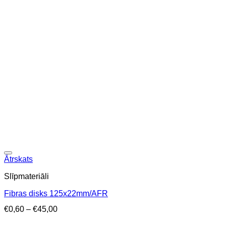
Ātrskats
Slīpmateriāli
Fibras disks 125x22mm/AFR
Price
€
0,60
–
€
45,00
range: