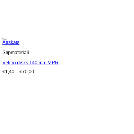
Ātrskats
Slīpmateriāli
Velcro disks 140 mm /ZPR
Price
€
1,40
–
€
70,00
range:
€1,40
through
€70,00