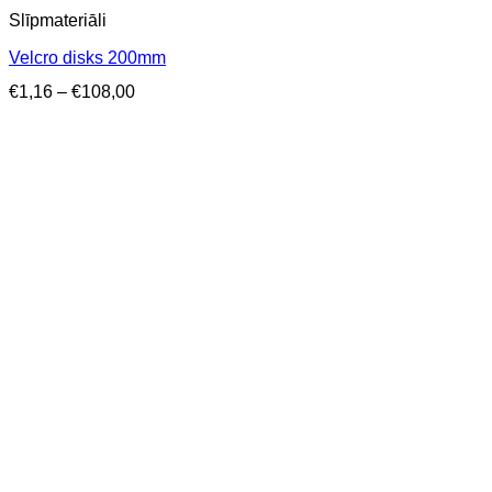
Slīpmateriāli
Velcro disks 200mm
Price
€
1,16
–
€
108,00
range:
€1,16
through
€108,00