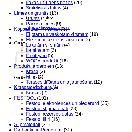
Lakas uz ūdens bāzes
(20)
Sintētiskās lakas
(4)
Līmes un gruntis
(13)
Grozs ir tukšs.
Grunts
(4)
Parketa līmes
(9)
Atgriezties uz veikalu
Kopšana un Tīrīšana
(33)
Eļļotām un vaskotām virsmām
(19)
Flīzēm un akmens virsmām
(3)
Grozs
Lakotām virsmām
(4)
Laminātam
(3)
Linolejam
(5)
WOCA produkti
(16)
Produkti ārdarbiem
(18)
Krāsa
(2)
Eļļas
(4)
Grozs ir tukšs.
Terases tīrīšana un atjaunošana
(12)
Krāsas ārdarbiem
(2)
Atgriezties uz veikalu
Krāsas
(2)
FESTOOL
(101)
Festool elektroierīces un piederumi
(35)
Festool slīpmateriāli
(28)
Festool rezerves daļas
(24)
Festool filtri
(16)
Slīpmateriāli
(21)
Darbarīki un Piederumi
(30)