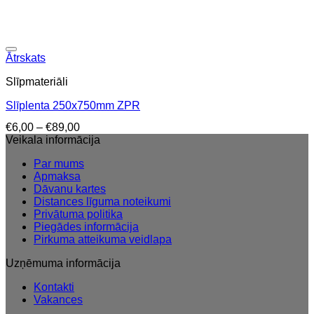
Ātrskats
Slīpmateriāli
Slīplenta 250x750mm ZPR
Price
€
6,00
–
€
89,00
range:
Veikala informācija
€6,00
Par mums
through
Apmaksa
€89,00
Dāvanu kartes
Distances līguma noteikumi
Privātuma politika
Piegādes informācija
Pirkuma atteikuma veidlapa
Uzņēmuma informācija
Kontakti
Vakances