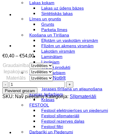
Lakas kokam
Lakas uz ūdens bāzes
Sintētiskās lakas
Līmes un gruntis
Grunts
Parketa līmes
Kopšana un Tīrīšana
Eļļotām un vaskotām virsmām
Flīzēm un akmens virsmām
Lakotām virsmām
Price
€
0,40
–
€
54,00
Laminātam
range:
Linolejam
Graudainība
€0,40
WOCA produkti
Iepakojums
through
Produkti ārdarbiem
€54,00
Materiāls
Notīrīt
Eļļas
Velcro
Lazūras
disks
Terases tīrīšana un atjaunošana
Pievienot grozam
125mm
Krāsas ārdarbiem
SKU:
Nav pieejams
Kategorija:
Slīpmateriāli
daudzums
Krāsas
FESTOOL
Festool elektroierīces un piederumi
Festool slīpmateriāli
Festool rezerves daļas
Festool filtri
Darbarīki un Piederumi