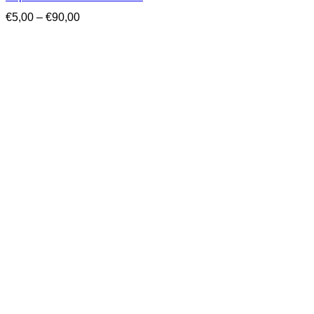
Price
€
5,00
–
€
90,00
range:
€5,00
through
€90,00