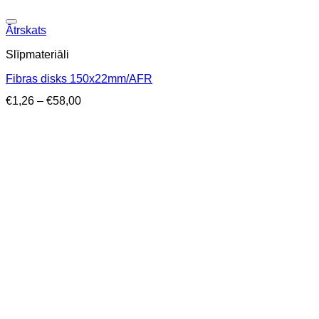
Ātrskats
Slīpmateriāli
Fibras disks 150x22mm/AFR
Price
€
1,26
–
€
58,00
range:
€1,26
through
€58,00