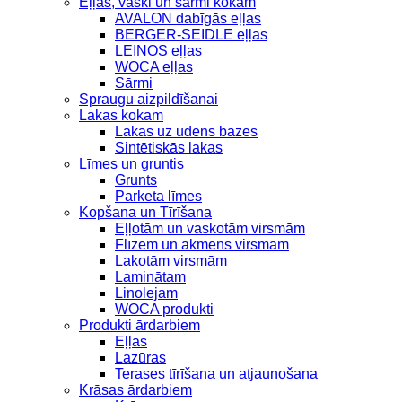
Eļļas, vaski un sārmi kokam
AVALON dabīgās eļļas
BERGER-SEIDLE eļļas
LEINOS eļļas
WOCA eļļas
Sārmi
Spraugu aizpildīšanai
Lakas kokam
Lakas uz ūdens bāzes
Sintētiskās lakas
Līmes un gruntis
Grunts
Parketa līmes
Kopšana un Tīrīšana
Eļļotām un vaskotām virsmām
Flīzēm un akmens virsmām
Lakotām virsmām
Laminātam
Linolejam
WOCA produkti
Produkti ārdarbiem
Eļļas
Lazūras
Terases tīrīšana un atjaunošana
Krāsas ārdarbiem