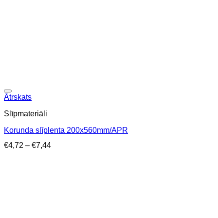
Ātrskats
Slīpmateriāli
Korunda slīplenta 200x560mm/APR
Price
€
4,72
–
€
7,44
range:
€4,72
through
€7,44