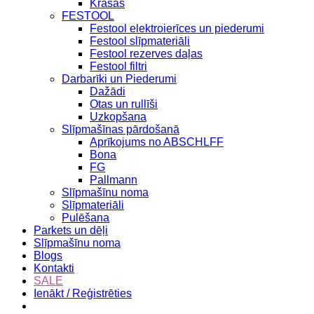
Krāsas
FESTOOL
Festool elektroierīces un piederumi
Festool slīpmateriāli
Festool rezerves daļas
Festool filtri
Darbarīki un Piederumi
Dažādi
Otas un rullīši
Uzkopšana
Slīpmašīnas pārdošanā
Aprīkojums no ABSCHLFF
Bona
FG
Pallmann
Slīpmašīnu noma
Slīpmateriāli
Pulēšana
Parkets un dēļi
Slīpmašīnu noma
Blogs
Kontakti
SALE
Ienākt / Reģistrēties