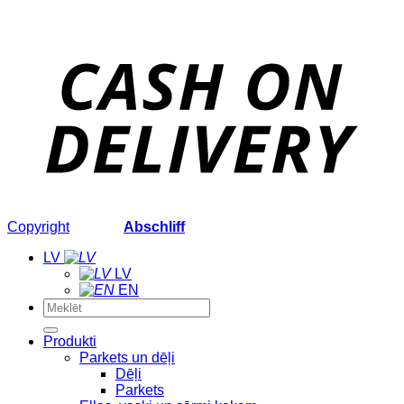
Copyright
2026 ©
Abschliff
LV
LV
EN
Meklēt:
Produkti
Parkets un dēļi
Dēļi
Parkets