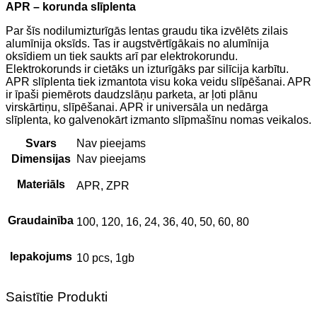
APR – korunda slīplenta
Par šīs nodilumizturīgās lentas graudu tika izvēlēts zilais
alumīnija oksīds. Tas ir augstvērtīgākais no alumīnija
oksīdiem un tiek saukts arī par elektrokorundu.
Elektrokorunds ir cietāks un izturīgāks par silīcija karbītu.
APR slīplenta tiek izmantota visu koka veidu slīpēšanai. APR
ir īpaši piemērots daudzslāņu parketa, ar ļoti plānu
virskārtiņu, slīpēšanai. APR ir universāla un nedārga
slīplenta, ko galvenokārt izmanto slīpmašīnu nomas veikalos.
Svars
Nav pieejams
Dimensijas
Nav pieejams
Materiāls
APR, ZPR
Graudainība
100, 120, 16, 24, 36, 40, 50, 60, 80
Iepakojums
10 pcs, 1gb
Saistītie Produkti