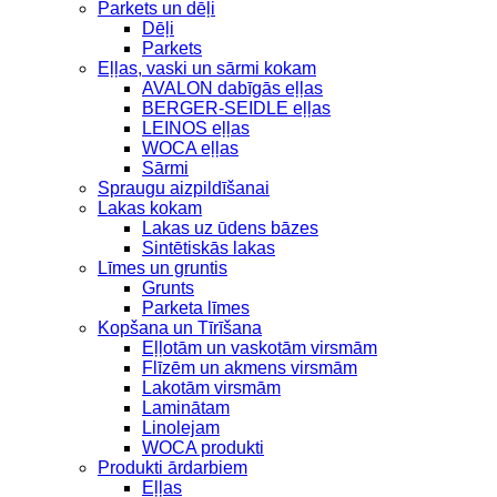
Parkets un dēļi
Dēļi
Parkets
Eļļas, vaski un sārmi kokam
AVALON dabīgās eļļas
BERGER-SEIDLE eļļas
LEINOS eļļas
WOCA eļļas
Sārmi
Spraugu aizpildīšanai
Lakas kokam
Lakas uz ūdens bāzes
Sintētiskās lakas
Līmes un gruntis
Grunts
Parketa līmes
Kopšana un Tīrīšana
Eļļotām un vaskotām virsmām
Flīzēm un akmens virsmām
Lakotām virsmām
Laminātam
Linolejam
WOCA produkti
Produkti ārdarbiem
Eļļas