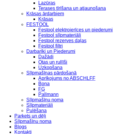
Lazūras
Terases tīrīšana un atjaunošana
Krāsas ārdarbiem
Krāsas
FESTOOL
Festool elektroierīces un piederumi
Festool slīpmateriāli
Festool rezerves daļas
Festool filtri
Darbarīki un Piederumi
Dažādi
Otas un rullīši
Uzkopšana
Slīpmašīnas pārdošanā
Aprīkojums no ABSCHLFF
Bona
FG
Pallmann
Slīpmašīnu noma
Slīpmateriāli
Pulēšana
Parkets un dēļi
Slīpmašīnu noma
Blogs
Kontakti