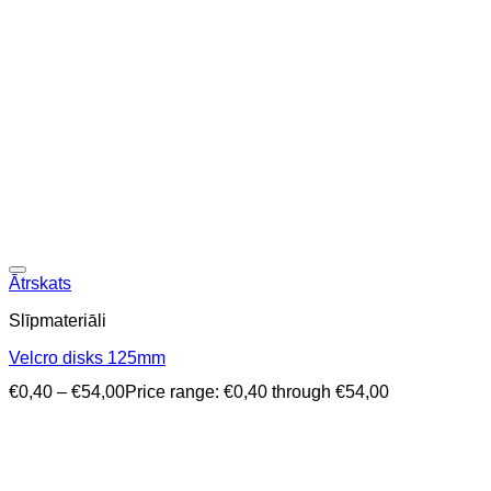
Ātrskats
Slīpmateriāli
Velcro disks 125mm
€
0,40
–
€
54,00
Price range: €0,40 through €54,00