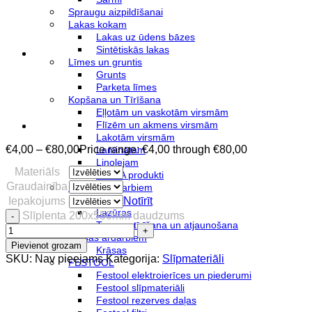
Spraugu aizpildīšanai
Lakas kokam
Lakas uz ūdens bāzes
Sintētiskās lakas
Līmes un gruntis
Grunts
Parketa līmes
Kopšana un Tīrīšana
Eļļotām un vaskotām virsmām
Flīzēm un akmens virsmām
Lakotām virsmām
€
4,00
–
€
80,00
Price range: €4,00 through €80,00
Laminātam
Linolejam
Materiāls
WOCA produkti
Graudainība
Produkti ārdarbiem
Eļļas
Iepakojums
Notīrīt
Lazūras
Slīplenta 200x550mm daudzums
Terases tīrīšana un atjaunošana
Krāsas ārdarbiem
Pievienot grozam
Krāsas
SKU:
Nav pieejams
Kategorija:
Slīpmateriāli
FESTOOL
Festool elektroierīces un piederumi
Festool slīpmateriāli
Festool rezerves daļas