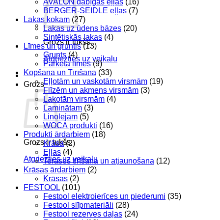
AVALON dabīgās eļļas
(16)
BERGER-SEIDLE eļļas
(7)
Lakas kokam
(27)
Lakas uz ūdens bāzes
(20)
Sintētiskās lakas
(4)
Grozs ir tukšs.
Līmes un gruntis
(13)
Grunts
(4)
Atgriezties uz veikalu
Parketa līmes
(9)
Kopšana un Tīrīšana
(33)
Eļļotām un vaskotām virsmām
(19)
Grozs
Flīzēm un akmens virsmām
(3)
Lakotām virsmām
(4)
Laminātam
(3)
Linolejam
(5)
WOCA produkti
(16)
Produkti ārdarbiem
(18)
Grozs ir tukšs.
Krāsa
(2)
Eļļas
(4)
Atgriezties uz veikalu
Terases tīrīšana un atjaunošana
(12)
Krāsas ārdarbiem
(2)
Krāsas
(2)
FESTOOL
(101)
Festool elektroierīces un piederumi
(35)
Festool slīpmateriāli
(28)
Festool rezerves daļas
(24)