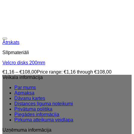
Ātrskats
Slīpmateriāli
Velcro disks 200mm
€
1,16
–
€
108,00
Price range: €1,16 through €108,00
Veikala informācija
Par mums
Apmaksa
Dāvanu kartes
Distances līguma noteikumi
Privātuma politika
Piegādes informācija
Pirkuma atteikuma veidlapa
Uzņēmuma informācija