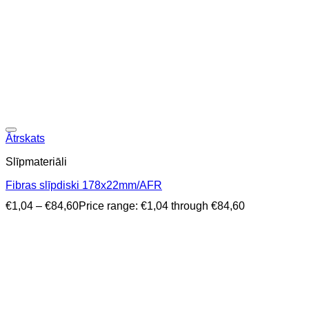
Ātrskats
Slīpmateriāli
Fibras slīpdiski 178x22mm/AFR
€
1,04
–
€
84,60
Price range: €1,04 through €84,60