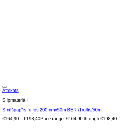
Ātrskats
Slīpmateriāli
Smilšpapīrs ruļļos 200mmx50m BER /1rullis/50m
€
164,90
–
€
198,40
Price range: €164,90 through €198,40