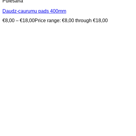
Pulēšana
Daudz-caurumu pads 400mm
€
8,00
–
€
18,00
Price range: €8,00 through €18,00