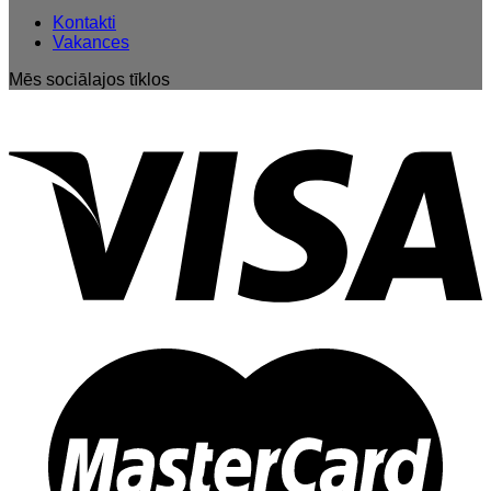
Kontakti
Vakances
Mēs sociālajos tīklos