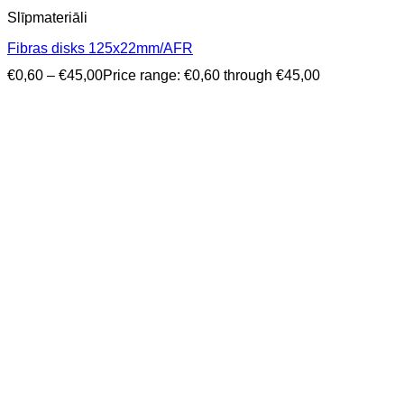
Slīpmateriāli
Fibras disks 125x22mm/AFR
€
0,60
–
€
45,00
Price range: €0,60 through €45,00