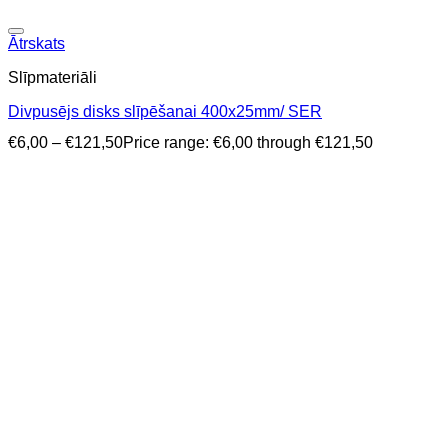
Ātrskats
Slīpmateriāli
Divpusējs disks slīpēšanai 400x25mm/ SER
€
6,00
–
€
121,50
Price range: €6,00 through €121,50