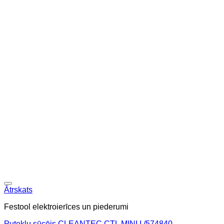
Ātrskats
Festool elektroierīces un piederumi
Putekļu sūcējs CLEANTEC CTL MINI I /574840