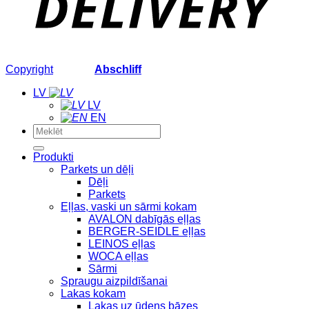
Copyright
2026 ©
Abschliff
LV
LV
EN
Meklēt:
Produkti
Parkets un dēļi
Dēļi
Parkets
Eļļas, vaski un sārmi kokam
AVALON dabīgās eļļas
BERGER-SEIDLE eļļas
LEINOS eļļas
WOCA eļļas
Sārmi
Spraugu aizpildīšanai
Lakas kokam
Lakas uz ūdens bāzes