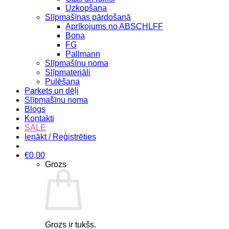
Uzkopšana
Slīpmašīnas pārdošanā
Aprīkojums no ABSCHLFF
Bona
FG
Pallmann
Slīpmašīnu noma
Slīpmateriāli
Pulēšana
Parkets un dēļi
Slīpmašīnu noma
Blogs
Kontakti
SALE
Ienākt / Reģistrēties
€
0,00
Grozs
Grozs ir tukšs.