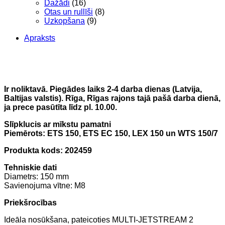
Dažādi
(16)
Otas un rullīši
(8)
Uzkopšana
(9)
Apraksts
Ir noliktavā. Piegādes laiks 2-4 darba dienas (Latvija,
Baltijas valstis). Rīga, Rīgas rajons tajā pašā darba dienā,
ja prece pasūtīta līdz pl. 10.00.
Slīpklucis ar mīkstu pamatni
Piemērots: ETS 150, ETS EC 150, LEX 150 un WTS 150/7
Produkta kods: 202459
Tehniskie dati
Diametrs: 150 mm
Savienojuma vītne: M8
Priekšrocības
Ideāla nosūkšana, pateicoties MULTI-JETSTREAM 2