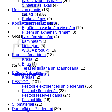
Lakas uz ūdens bāzes
(20)
Sintētiskās lakas
(4)
Līmes un gruntis
(13)
Grunts
(4)
Grozs ir tukšs.
Parketa līmes
(9)
Kopšana un Tīrīšana
(33)
Atgriezties uz veikalu
Eļļotām un vaskotām virsmām
(19)
Flīzēm un akmens virsmām
(3)
Grozs
Lakotām virsmām
(4)
Laminātam
(3)
Linolejam
(5)
WOCA produkti
(16)
Produkti ārdarbiem
(18)
Krāsa
(2)
Eļļas
(4)
Grozs ir tukšs.
Terases tīrīšana un atjaunošana
(12)
Krāsas ārdarbiem
(2)
Atgriezties uz veikalu
Krāsas
(2)
FESTOOL
(101)
Festool elektroierīces un piederumi
(35)
Festool slīpmateriāli
(28)
Festool rezerves daļas
(24)
Festool filtri
(16)
Slīpmateriāli
(21)
Darbarīki un Piederumi
(30)