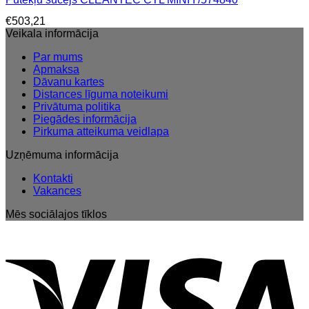
€
503,21
Veikala informācija
Par mums
Apmaksa
Dāvanu kartes
Distances līguma noteikumi
Privātuma politika
Piegādes informācija
Pirkuma atteikuma veidlapa
Uzņēmuma informācija
Kontakti
Vakances
Mēs sociālajos tīklos