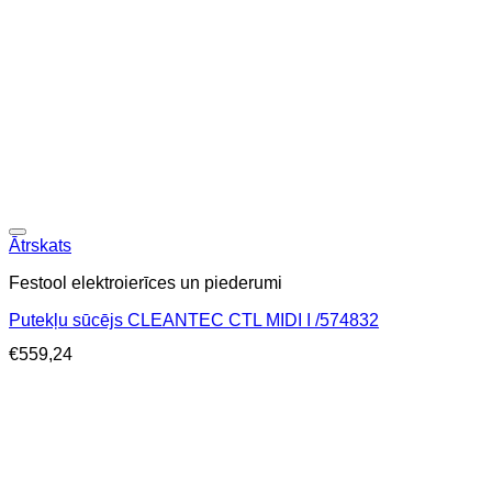
Ātrskats
Festool elektroierīces un piederumi
Putekļu sūcējs CLEANTEC CTL MIDI I /574832
€
559,24