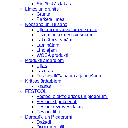
Sintētiskās lakas
Līmes un gruntis
Grunts
Parketa līmes
Kopšana un Tīrīšana
Eļļotām un vaskotām virsmām
Flīzēm un akmens virsmām
Lakotām virsmām
Laminātam
Linolejam
WOCA produkti
Produkti ārdarbiem
Eļļas
Lazūras
Terases tīrīšana un atjaunošana
Krāsas ārdarbiem
Krāsas
FESTOOL
Festool elektroierīces un piederumi
Festool slīpmateriāli
Festool rezerves daļas
Festool filtri
Darbarīki un Piederumi
Dažādi
Otas un rullīši