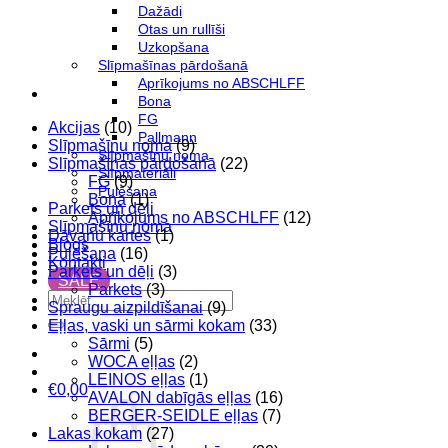
/202459
Dažādi
daudzums
Otas un rullīši
Uzkopšana
Slīpmašīnas pārdošanā
Aprīkojums no ABSCHLFF
Bona
FG
Akcijas
(10)
Pallmann
Slīpmašīnu noma
(9)
Slīpmašīnu noma
Slīpmašīnas pārdošanā
(22)
Slīpmateriāli
FG
(9)
Pulēšana
Bona
(1)
Parkets un dēļi
Aprīkojums no ABSCHLFF
(12)
Slīpmašīnu noma
Dāvanu kartes
(1)
Blogs
Pulēšana
(16)
Kontakti
Parkets un dēļi
(3)
SALE
Parkets
(3)
Meklēt:
Spraugu aizpildīšanai
(9)
Eļļas, vaski un sārmi kokam
(33)
Sārmi
(5)
WOCA eļļas
(2)
LEINOS eļļas
(1)
€
0,00
AVALON dabīgās eļļas
(16)
BERGER-SEIDLE eļļas
(7)
Lakas kokam
(27)