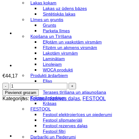
Lakas kokam
Lakas uz ūdens bāzes
Sintētiskās lakas
Līmes un gruntis
Grunts
Parketa līmes
Kopšana un Tīrīšana
Eļļotām un vaskotām virsmām
Flīzēm un akmens virsmām
Lakotām virsmām
Laminātam
Linolejam
WOCA produkti
Produkti ārdarbiem
€
44,17
Eļļas
Slīpklucis
Lazūras
ar
Terases tīrīšana un atjaunošana
Pievienot grozam
pamatni
Krāsas ārdarbiem
Kategorijas:
Festool rezerves daļas
,
FESTOOL
FUSION-
Krāsas
TEC
FESTOOL
ST-
Festool elektroierīces un piederumi
STF
Festool slīpmateriāli
D150/MJ2-
Festool rezerves daļas
M8-
Festool filtri
SW
Darbarīki un Piederumi