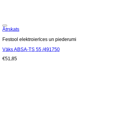
Ātrskats
Festool elektroierīces un piederumi
Vāks ABSA-TS 55 /491750
€
51,85