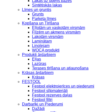
Lakas uz ūdens bāzes
Sintētiskās lakas
Līmes un gruntis
Grunts
Parketa līmes
Kopšana un Tīrīšana
Eļļotām un vaskotām virsmām
Flīzēm un akmens virsmām
Lakotām virsmām
Laminātam
Linolejam
WOCA produkti
Produkti ārdarbiem
Eļļas
Lazūras
Terases tīrīšana un atjaunošana
Krāsas ārdarbiem
Krāsas
FESTOOL
Festool elektroierīces un piederumi
Festool slīpmateriāli
Festool rezerves daļas
Festool filtri
Darbarīki un Piederumi
Dažādi