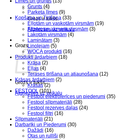
Līmes un gruntis
(13)
Grunts
(4)
Parketa līmes
(9)
Kopšana un Tīrīšana
(33)
Grozs ir tukšs.
Eļļotām un vaskotām virsmām
(19)
Flīzēm un akmens virsmām
(3)
Atgriezties uz veikalu
Lakotām virsmām
(4)
Laminātam
(3)
Grozs
Linolejam
(5)
WOCA produkti
(16)
Produkti ārdarbiem
(18)
Krāsa
(2)
Eļļas
(4)
Terases tīrīšana un atjaunošana
(12)
Krāsas ārdarbiem
(2)
Grozs ir tukšs.
Krāsas
(2)
FESTOOL
(101)
Atgriezties uz veikalu
Festool elektroierīces un piederumi
(35)
Festool slīpmateriāli
(28)
Festool rezerves daļas
(24)
Festool filtri
(16)
Slīpmateriāli
(21)
Darbarīki un Piederumi
(30)
Dažādi
(16)
Otas un rullīši
(8)