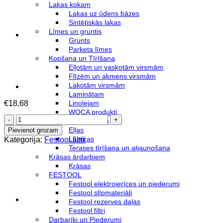
Lakas kokam
Lakas uz ūdens bāzes
Sintētiskās lakas
Līmes un gruntis
Grunts
Parketa līmes
Kopšana un Tīrīšana
Eļļotām un vaskotām virsmām
Flīzēm un akmens virsmām
Lakotām virsmām
Laminātam
€
18,68
Linolejam
WOCA produkti
Festool
Produkti ārdarbiem
selfclean
Eļļas
Pievienot grozam
filtrs
Lazūras
Kategorija:
Festool filtri
SC
Terases tīrīšana un atjaunošana
FIS-
Krāsas ārdarbiem
CT
Krāsas
SYS/5/500438
FESTOOL
daudzums
Festool elektroierīces un piederumi
Festool slīpmateriāli
Festool rezerves daļas
Festool filtri
Darbarīki un Piederumi