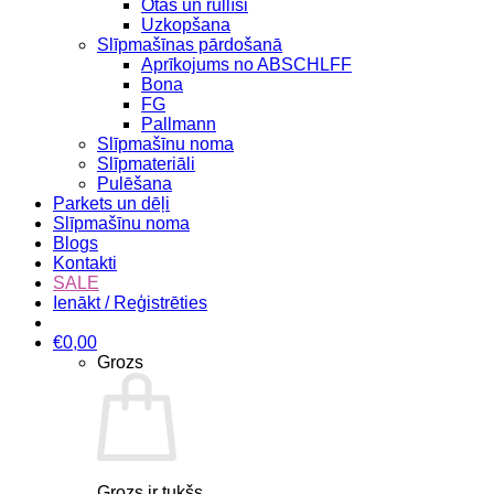
Otas un rullīši
Uzkopšana
Slīpmašīnas pārdošanā
Aprīkojums no ABSCHLFF
Bona
FG
Pallmann
Slīpmašīnu noma
Slīpmateriāli
Pulēšana
Parkets un dēļi
Slīpmašīnu noma
Blogs
Kontakti
SALE
Ienākt / Reģistrēties
€
0,00
Grozs
Grozs ir tukšs.