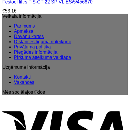
Festool filtrs FIS-CT 22 SP VLIES/5/456870
€
53,16
Veikala informācija
Par mums
Apmaksa
Dāvanu kartes
Distances līguma noteikumi
Privātuma politika
Piegādes informācija
Pirkuma atteikuma veidlapa
Uzņēmuma informācija
Kontakti
Vakances
Mēs sociālajos tīklos