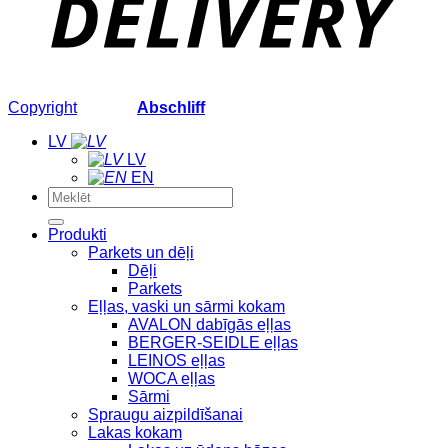
Copyright
2026 ©
Abschliff
LV
LV
EN
Meklēt:
Produkti
Parkets un dēļi
Dēļi
Parkets
Eļļas, vaski un sārmi kokam
AVALON dabīgās eļļas
BERGER-SEIDLE eļļas
LEINOS eļļas
WOCA eļļas
Sārmi
Spraugu aizpildīšanai
Lakas kokam