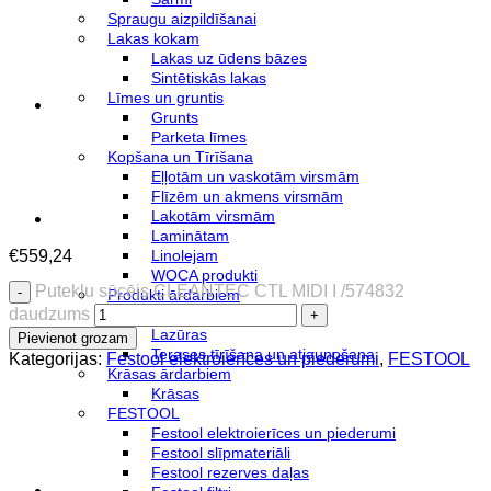
Spraugu aizpildīšanai
Lakas kokam
Lakas uz ūdens bāzes
Sintētiskās lakas
Līmes un gruntis
Grunts
Parketa līmes
Kopšana un Tīrīšana
Eļļotām un vaskotām virsmām
Flīzēm un akmens virsmām
Lakotām virsmām
Laminātam
€
559,24
Linolejam
WOCA produkti
Putekļu sūcējs CLEANTEC CTL MIDI I /574832
Produkti ārdarbiem
daudzums
Eļļas
Lazūras
Pievienot grozam
Terases tīrīšana un atjaunošana
Kategorijas:
Festool elektroierīces un piederumi
,
FESTOOL
Krāsas ārdarbiem
Krāsas
FESTOOL
Festool elektroierīces un piederumi
Festool slīpmateriāli
Festool rezerves daļas