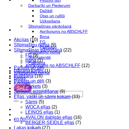
Festool filtri
Darbarīki un Piederumi
Dažādi
Otas un rullīši
Uzkopšana
Slīpmašīnas pārdošanā
Aprīkojums no ABSCHLFF
Bona
Akcijas
(10)
FG
Slīpmašīnu noma
(9)
Pallmann
Slīpmašīnas pārdošanā
(22)
Slīpmašīnu noma
FG
(9)
Slīpmateriāli
Bona
(1)
Pulēšana
Aprīkojums no ABSCHLFF
(12)
Parkets un dēļi
Dāvanu kartes
(1)
Slīpmašīnu noma
Pulēšana
(16)
Blogs
Parkets un dēļi
(3)
Kontakti
Parkets
(3)
SALE
Spraugu aizpildīšanai
(9)
Meklēt:
Eļļas, vaski un sārmi kokam
(33)
Sārmi
(5)
WOCA eļļas
(2)
LEINOS eļļas
(1)
AVALON dabīgās eļļas
(16)
€
0,00
BERGER-SEIDLE eļļas
(7)
Lakas kokam
(27)