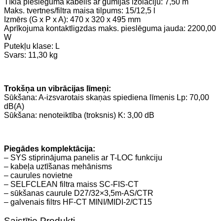
Tīkla pieslēguma kabelis ar gumijas izolāciju: 7,50 m
Maks. tvertnes/filtra maisa tilpums: 15/12,5 l
Izmērs (G x P x A): 470 x 320 x 495 mm
Aprīkojuma kontaktligzdas maks. pieslēguma jauda: 2200,00
W
Putekļu klase: L
Svars: 11,30 kg
Trokšņa un vibrācijas līmeņi:
Sūkšana: A-izsvarotais skaņas spiediena līmenis Lp: 70,00
dB(A)
Sūkšana: nenoteiktība (troksnis) K: 3,00 dB
Piegādes komplektācija:
– SYS stiprinājuma panelis ar T-LOC funkciju
– kabeļa uztīšanas mehānisms
– caurules novietne
– SELFCLEAN filtra maiss SC-FIS-CT
– sūkšanas caurule D27/32×3,5m-AS/CTR
– galvenais filtrs HF-CT MINI/MIDI-2/CT15
Saistītie Produkti