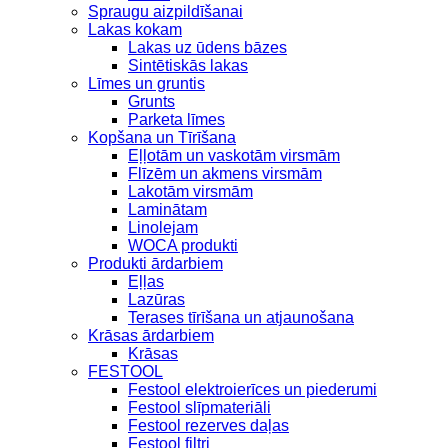
Spraugu aizpildīšanai
Lakas kokam
Lakas uz ūdens bāzes
Sintētiskās lakas
Līmes un gruntis
Grunts
Parketa līmes
Kopšana un Tīrīšana
Eļļotām un vaskotām virsmām
Flīzēm un akmens virsmām
Lakotām virsmām
Laminātam
Linolejam
WOCA produkti
Produkti ārdarbiem
Eļļas
Lazūras
Terases tīrīšana un atjaunošana
Krāsas ārdarbiem
Krāsas
FESTOOL
Festool elektroierīces un piederumi
Festool slīpmateriāli
Festool rezerves daļas
Festool filtri