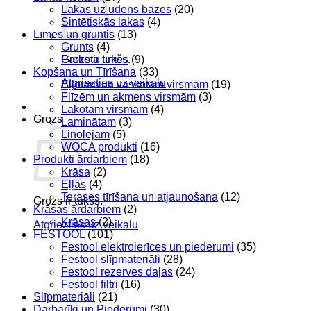
Lakas uz ūdens bāzes
(20)
Sintētiskās lakas
(4)
Līmes un gruntis
(13)
Grunts
(4)
Parketa līmes
(9)
Grozs ir tukšs.
Kopšana un Tīrīšana
(33)
Atgriezties uz veikalu
Eļļotām un vaskotām virsmām
(19)
Flīzēm un akmens virsmām
(3)
Lakotām virsmām
(4)
Grozs
Laminātam
(3)
Linolejam
(5)
WOCA produkti
(16)
Produkti ārdarbiem
(18)
Krāsa
(2)
Eļļas
(4)
Terases tīrīšana un atjaunošana
(12)
Grozs ir tukšs.
Krāsas ārdarbiem
(2)
Krāsas
(2)
Atgriezties uz veikalu
FESTOOL
(101)
Festool elektroierīces un piederumi
(35)
Festool slīpmateriāli
(28)
Festool rezerves daļas
(24)
Festool filtri
(16)
Slīpmateriāli
(21)
Darbarīki un Piederumi
(30)