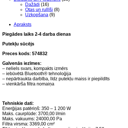
Dažādi
(16)
Otas un rullīši
(8)
Uzkopšana
(9)
Apraksts
Piegādes laiks 2-4 darba dienas
Putekļu sūcējs
Preces kods: 574832
Galvenās iezīmes:
– neliels svars, kompakts izmērs
– iebūvētā Bluetooth® tehnoloģija
– nepārtraukta darbība, līdz putekļu maiss ir piepildīts
– vienkārša filtra nomaiņa
Tehniskie dati:
Enerģijas patēriņš: 350 – 1 200 W
Maks. caurplūde: 3700,00 l/min
Maks. vakuums: 24000,00 Pa
Filtra virsma: 3369,00 cm²