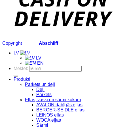
Copyright
2026 ©
Abschliff
LV
LV
EN
Meklēt:
Produkti
Parkets un dēļi
Dēļi
Parkets
Eļļas, vaski un sārmi kokam
AVALON dabīgās eļļas
BERGER-SEIDLE eļļas
LEINOS eļļas
WOCA eļļas
Sārmi