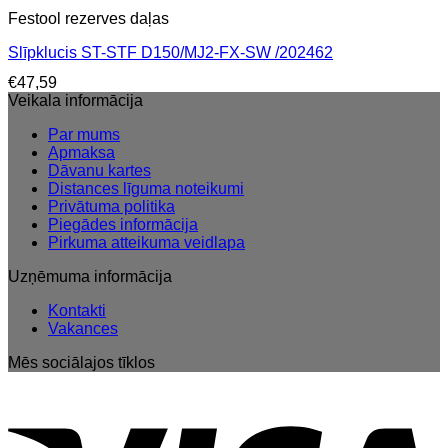
Festool rezerves daļas
Slīpklucis ST-STF D150/MJ2-FX-SW /202462
€
47,59
Veikala informācija
Par mums
Apmaksa
Dāvanu kartes
Distances līguma noteikumi
Privātuma politika
Piegādes informācija
Pirkuma atteikuma veidlapa
Uzņēmuma informācija
Kontakti
Vakances
Mēs sociālajos tīklos