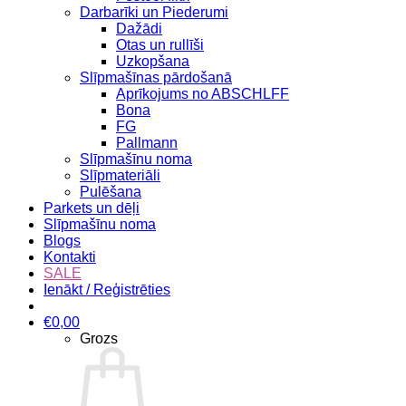
Darbarīki un Piederumi
Dažādi
Otas un rullīši
Uzkopšana
Slīpmašīnas pārdošanā
Aprīkojums no ABSCHLFF
Bona
FG
Pallmann
Slīpmašīnu noma
Slīpmateriāli
Pulēšana
Parkets un dēļi
Slīpmašīnu noma
Blogs
Kontakti
SALE
Ienākt / Reģistrēties
€
0,00
Grozs