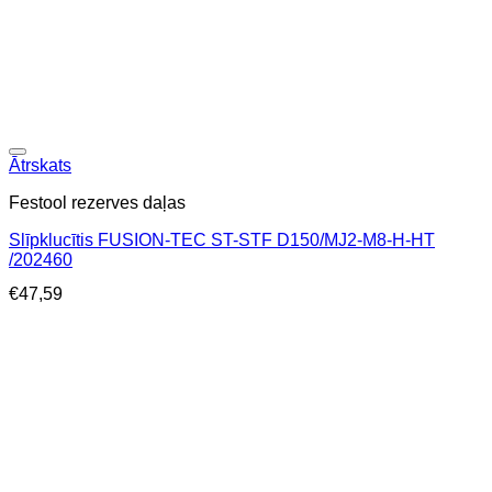
Ātrskats
Festool rezerves daļas
Slīpklucītis FUSION-TEC ST-STF D150/MJ2-M8-H-HT
/202460
€
47,59