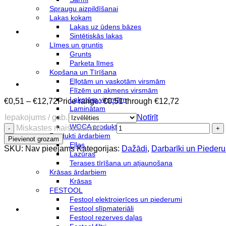
Spraugu aizpildīšanai
Lakas kokam
Lakas uz ūdens bāzes
Sintētiskās lakas
Līmes un gruntis
Grunts
Parketa līmes
Kopšana un Tīrīšana
Eļļotām un vaskotām virsmām
Flīzēm un akmens virsmām
Lakotām virsmām
€
0,51
–
€
12,72
Price range: €0,51 through €12,72
Laminātam
Iepakojums / gab.
Notīrīt
Linolejam
WOCA produkti
Miskastes maiss daudzums
Produkti ārdarbiem
Pievienot grozam
Eļļas
SKU:
Nav pieejams
Kategorijas:
Dažādi
,
Darbarīki un Pieder
Lazūras
Terases tīrīšana un atjaunošana
Krāsas ārdarbiem
Krāsas
FESTOOL
Festool elektroierīces un piederumi
Festool slīpmateriāli
Festool rezerves daļas