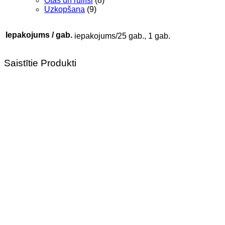
Otas un rullīši
(8)
Uzkopšana
(9)
Iepakojums / gab.
iepakojums/25 gab., 1 gab.
Saistītie Produkti