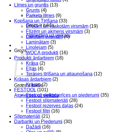
Līmes un gruntis
(13)
Grunts
(4)
Parketa līmes
(9)
Kopšana un Tīrīšana
(33)
Grozs ir tukšs.
Eļļotām un vaskotām virsmām
(19)
Flīzēm un akmens virsmām
(3)
Atgriezties uz veikalu
Lakotām virsmām
(4)
Laminātam
(3)
Linolejam
(5)
Grozs
WOCA produkti
(16)
Produkti ārdarbiem
(18)
Krāsa
(2)
Eļļas
(4)
Terases tīrīšana un atjaunošana
(12)
Krāsas ārdarbiem
(2)
Krāsas
(2)
Grozs ir tukšs.
FESTOOL
(101)
Festool elektroierīces un piederumi
(35)
Atgriezties uz veikalu
Festool slīpmateriāli
(28)
Festool rezerves daļas
(24)
Festool filtri
(16)
Slīpmateriāli
(21)
Darbarīki un Piederumi
(30)
Dažādi
(16)