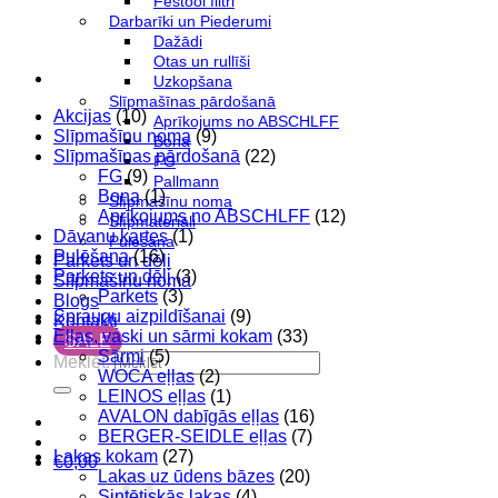
Festool filtri
Darbarīki un Piederumi
Dažādi
Otas un rullīši
Uzkopšana
Slīpmašīnas pārdošanā
Akcijas
(10)
Aprīkojums no ABSCHLFF
Slīpmašīnu noma
(9)
Bona
Slīpmašīnas pārdošanā
(22)
FG
FG
(9)
Pallmann
Bona
(1)
Slīpmašīnu noma
Aprīkojums no ABSCHLFF
(12)
Slīpmateriāli
Dāvanu kartes
(1)
Pulēšana
Pulēšana
(16)
Parkets un dēļi
Parkets un dēļi
(3)
Slīpmašīnu noma
Parkets
(3)
Blogs
Spraugu aizpildīšanai
(9)
Kontakti
Eļļas, vaski un sārmi kokam
(33)
SALE
Sārmi
(5)
Meklēt:
WOCA eļļas
(2)
LEINOS eļļas
(1)
AVALON dabīgās eļļas
(16)
BERGER-SEIDLE eļļas
(7)
Lakas kokam
(27)
€
0,00
Lakas uz ūdens bāzes
(20)
Sintētiskās lakas
(4)