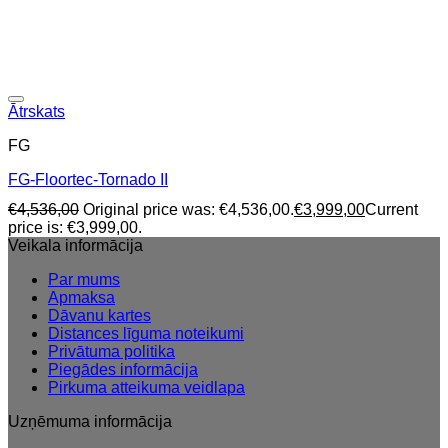
Ātrskats
FG
FG-Floortec-Tornado II
€
4,536,00
Original price was: €4,536,00.
€
3,999,00
Current
price is: €3,999,00.
Veikala informācija
Par mums
Apmaksa
Dāvanu kartes
Distances līguma noteikumi
Privātuma politika
Piegādes informācija
Pirkuma atteikuma veidlapa
Uzņēmuma informācija