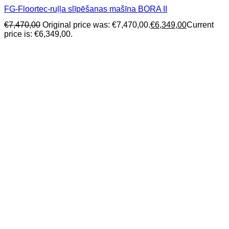
FG-Floortec-ruļļa slīpēšanas mašīna BORA II
€
7,470,00
Original price was: €7,470,00.
€
6,349,00
Current
price is: €6,349,00.