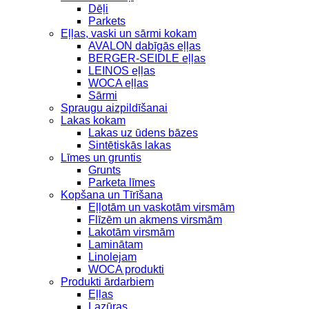
Dēļi
Parkets
Eļļas, vaski un sārmi kokam
AVALON dabīgās eļļas
BERGER-SEIDLE eļļas
LEINOS eļļas
WOCA eļļas
Sārmi
Spraugu aizpildīšanai
Lakas kokam
Lakas uz ūdens bāzes
Sintētiskās lakas
Līmes un gruntis
Grunts
Parketa līmes
Kopšana un Tīrīšana
Eļļotām un vaskotām virsmām
Flīzēm un akmens virsmām
Lakotām virsmām
Laminātam
Linolejam
WOCA produkti
Produkti ārdarbiem
Eļļas
Lazūras