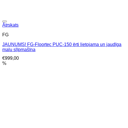
Ātrskats
FG
JAUNUMS! FG-Floortec PUC-150 ērti lietojama un jaudīga
malu slīpmašīna
€
999,00
%