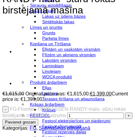
Spraugu aizpildīšanai
birstējamā mašīna
Lakas kokam
Lakas uz ūdens bāzes
Sintētiskās lakas
Līmes un gruntis
Grunts
Parketa līmes
Kopšana un Tīrīšana
Eļļotām un vaskotām virsmām
Flīzēm un akmens virsmām
Lakotām virsmām
Laminātam
Linolejam
WOCA produkti
Produkti ārdarbiem
Eļļas
Lazūras
€
1,615,00
Original price was: €1,615,00.
€
1,399,00
Current
Terases tīrīšana un atjaunošana
price is: €1,399,00.
Krāsas ārdarbiem
FG-Floortec-TERRASSEN-RANDY-malu- stūru rokas
Krāsas
birstējamā mašīna daudzums
FESTOOL
Festool elektroierīces un piederumi
Pievienot grozam
Festool slīpmateriāli
Kategorijas:
FG
,
Slīpmašīnas pārdošanā
Festool rezerves daļas