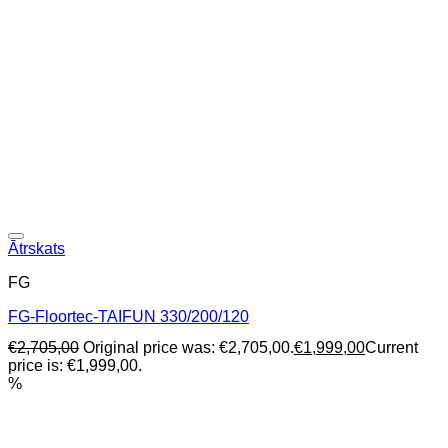
Ātrskats
FG
FG-Floortec-TAIFUN 330/200/120
€
2,705,00
Original price was: €2,705,00.
€
1,999,00
Current
price is: €1,999,00.
%