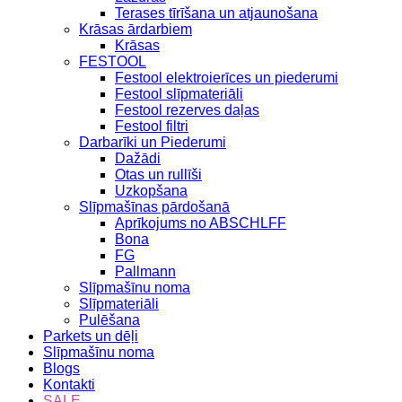
Terases tīrīšana un atjaunošana
Krāsas ārdarbiem
Krāsas
FESTOOL
Festool elektroierīces un piederumi
Festool slīpmateriāli
Festool rezerves daļas
Festool filtri
Darbarīki un Piederumi
Dažādi
Otas un rullīši
Uzkopšana
Slīpmašīnas pārdošanā
Aprīkojums no ABSCHLFF
Bona
FG
Pallmann
Slīpmašīnu noma
Slīpmateriāli
Pulēšana
Parkets un dēļi
Slīpmašīnu noma
Blogs
Kontakti
SALE