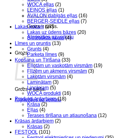
WOCA eļļas
(2)
LEINOS eļļas
(1)
AVALON dabīgās eļļas
(16)
BERGER-SEIDLE eļļas
(7)
Grozs ir tukšs.
Lakas kokam
(27)
Lakas uz ūdens bāzes
(20)
Atgriezties uz veikalu
Sintētiskās lakas
(4)
Līmes un gruntis
(13)
Grunts
(4)
Grozs
Parketa līmes
(9)
Kopšana un Tīrīšana
(33)
Eļļotām un vaskotām virsmām
(19)
Flīzēm un akmens virsmām
(3)
Lakotām virsmām
(4)
Laminātam
(3)
Linolejam
(5)
Grozs ir tukšs.
WOCA produkti
(16)
Produkti ārdarbiem
(18)
Atgriezties uz veikalu
Krāsa
(2)
Eļļas
(4)
Terases tīrīšana un atjaunošana
(12)
Krāsas ārdarbiem
(2)
Krāsas
(2)
FESTOOL
(101)
Festool elektroierīces un piederumi
(35)