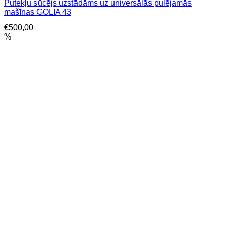
Putekļu sūcējs uzstādāms uz universālās pulējamās
mašīnas GOLIA 43
€
500,00
%