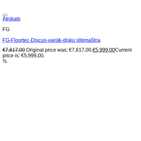
Ātrskats
FG
FG-Floortec-Discus-vairāk-disku slīpmašīna
€
7,617,00
Original price was: €7,617,00.
€
5,999,00
Current
price is: €5,999,00.
%