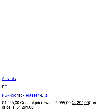
Ātrskats
FG
FG-Floortec-Terassen-Bliz
€
4,955,00
Original price was: €4,955,00.
€
4,299,00
Current
price is: €4,299,00.