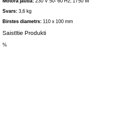
Motora jauda:
230 V 50- 60 Hz; 1750 W
Svars:
3,6 kg
Birstes diametrs:
110 x 100 mm
Saistītie Produkti
%