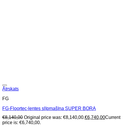
Ātrskats
FG
FG-Floortec-lentes slīpmašīna SUPER BORA
€
8,140,00
Original price was: €8,140,00.
€
6,740,00
Current
price is: €6,740,00.