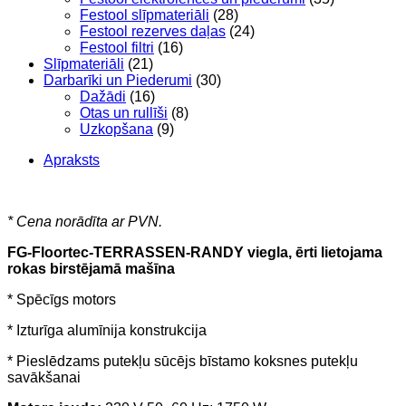
Festool slīpmateriāli
(28)
Festool rezerves daļas
(24)
Festool filtri
(16)
Slīpmateriāli
(21)
Darbarīki un Piederumi
(30)
Dažādi
(16)
Otas un rullīši
(8)
Uzkopšana
(9)
Apraksts
* Cena norādīta ar PVN.
FG-Floortec-TERRASSEN-RANDY viegla, ērti lietojama
rokas birstējamā mašīna
* Spēcīgs motors
* Izturīga alumīnija konstrukcija
* Pieslēdzams putekļu sūcējs bīstamo koksnes putekļu
savākšanai