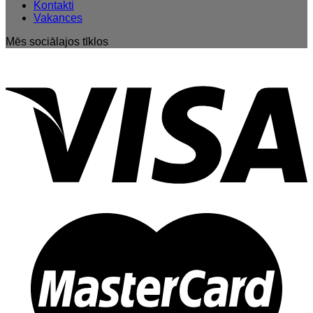
Kontakti
Vakances
Mēs sociālajos tīklos