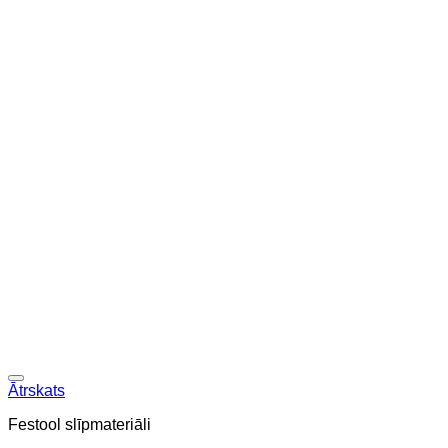
Ātrskats
Festool slīpmateriāli