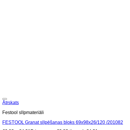
Ātrskats
Festool slīpmateriāli
FESTOOL Granat slīpēšanas bloks 69x98x26/120 /201082