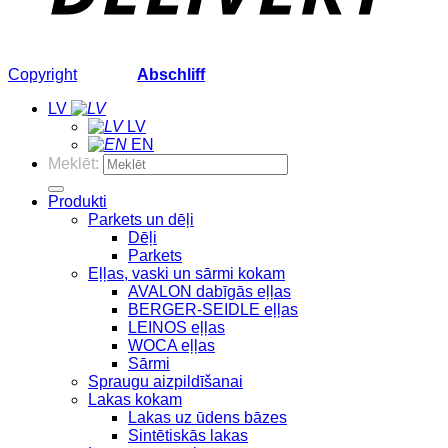
Copyright
2026 ©
Abschliff
LV
LV
EN
Meklēt:
Produkti
Parkets un dēļi
Dēļi
Parkets
Eļļas, vaski un sārmi kokam
AVALON dabīgās eļļas
BERGER-SEIDLE eļļas
LEINOS eļļas
WOCA eļļas
Sārmi
Spraugu aizpildīšanai
Lakas kokam
Lakas uz ūdens bāzes
Sintētiskās lakas