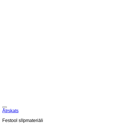
Ātrskats
Festool slīpmateriāli