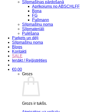
Slīpmašīnas pārdošanā
Aprīkojums no ABSCHLFF
Bona
FG
Pallmann
Slīpmašīnu noma
Slīpmateriāli
Pulēšana
Parkets un dēļi
Slīpmašīnu noma
Blogs
Kontakti
SALE
Ienākt / Reģistrēties
€
0,00
Grozs
Grozs ir tukšs.
Atgriezties uz veikalu