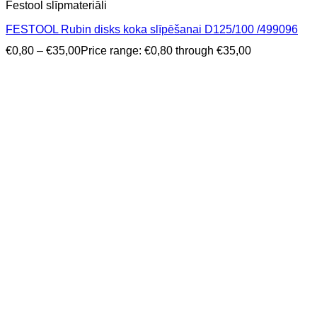
Festool slīpmateriāli
FESTOOL Rubin disks koka slīpēšanai D125/100 /499096
€
0,80
–
€
35,00
Price range: €0,80 through €35,00