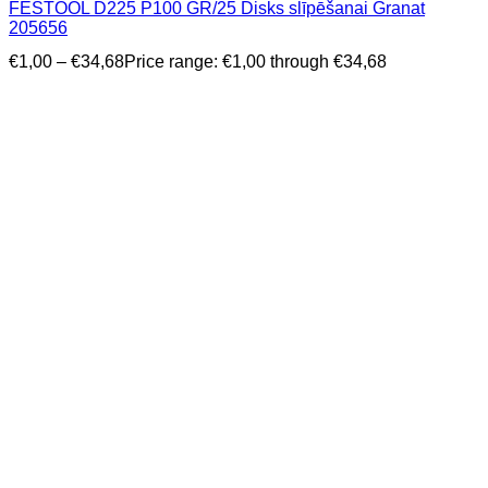
FESTOOL D225 P100 GR/25 Disks slīpēšanai Granat
205656
€
1,00
–
€
34,68
Price range: €1,00 through €34,68