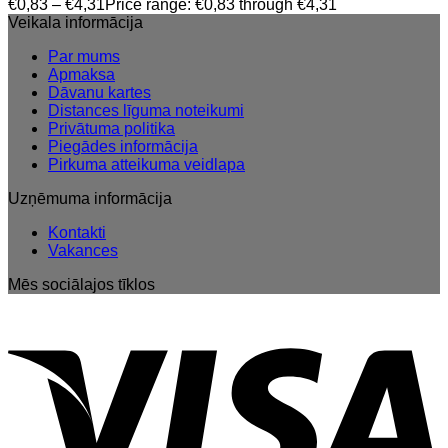
€
0,83
–
€
4,31
Price range: €0,83 through €4,31
Veikala informācija
Par mums
Apmaksa
Dāvanu kartes
Distances līguma noteikumi
Privātuma politika
Piegādes informācija
Pirkuma atteikuma veidlapa
Uzņēmuma informācija
Kontakti
Vakances
Mēs sociālajos tīklos