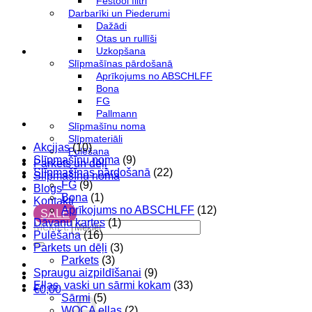
Festool filtri
Darbarīki un Piederumi
Dažādi
Otas un rullīši
Uzkopšana
Slīpmašīnas pārdošanā
Aprīkojums no ABSCHLFF
Bona
FG
Pallmann
Slīpmašīnu noma
Slīpmateriāli
Akcijas
(10)
Pulēšana
Slīpmašīnu noma
(9)
Parkets un dēļi
Slīpmašīnas pārdošanā
(22)
Slīpmašīnu noma
FG
(9)
Blogs
Bona
(1)
Kontakti
Aprīkojums no ABSCHLFF
(12)
SALE
Dāvanu kartes
(1)
Meklēt:
Pulēšana
(16)
Parkets un dēļi
(3)
Parkets
(3)
Spraugu aizpildīšanai
(9)
Eļļas, vaski un sārmi kokam
(33)
€
0,00
Sārmi
(5)
WOCA eļļas
(2)