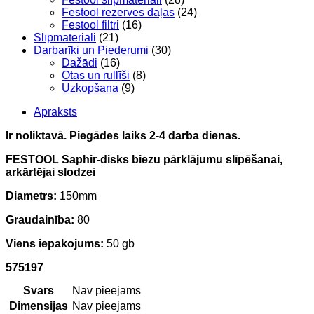
Festool rezerves daļas
(24)
Festool filtri
(16)
Slīpmateriāli
(21)
Darbarīki un Piederumi
(30)
Dažādi
(16)
Otas un rullīši
(8)
Uzkopšana
(9)
Apraksts
Ir noliktavā. Piegādes laiks 2-4 darba dienas.
FESTOOL Saphir-disks biezu pārklājumu slīpēšanai,
arkārtējai slodzei
Diametrs:
150mm
Graudainība:
80
Viens iepakojums:
50 gb
575197
Svars
Nav pieejams
Dimensijas
Nav pieejams