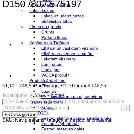
D150 /80 / 575197
Spraugu aizpildīšanai
Lakas kokam
Lakas uz ūdens bāzes
Sintētiskās lakas
Līmes un gruntis
Grunts
Parketa līmes
Kopšana un Tīrīšana
Eļļotām un vaskotām virsmām
Flīzēm un akmens virsmām
Lakotām virsmām
Laminātam
Linolejam
WOCA produkti
Produkti ārdarbiem
€
1,10
–
€
48,55
Price range: €1,10 through €48,55
Eļļas
Lazūras
Iepakojums
Notīrīt
Terases tīrīšana un atjaunošana
FESTOOL SAPHIR-disks biezu pārklājumu slīpēšanai
Krāsas ārdarbiem
Krāsas
D150 /80 / 575197 daudzums
FESTOOL
Pievienot grozam
Festool elektroierīces un piederumi
SKU:
Nav pieejams
Kategorija:
Festool slīpmateriāli
Festool slīpmateriāli
Festool rezerves daļas