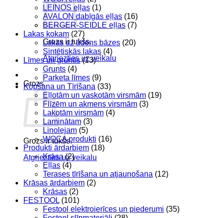
LEINOS eļļas
(1)
AVALON dabīgās eļļas
(16)
BERGER-SEIDLE eļļas
(7)
Lakas kokam
(27)
Grozs ir tukšs.
Lakas uz ūdens bāzes
(20)
Sintētiskās lakas
(4)
Atgriezties uz veikalu
Līmes un gruntis
(13)
Grunts
(4)
Parketa līmes
(9)
Grozs
Kopšana un Tīrīšana
(33)
Eļļotām un vaskotām virsmām
(19)
Flīzēm un akmens virsmām
(3)
Lakotām virsmām
(4)
Laminātam
(3)
Linolejam
(5)
WOCA produkti
(16)
Grozs ir tukšs.
Produkti ārdarbiem
(18)
Krāsa
(2)
Atgriezties uz veikalu
Eļļas
(4)
Terases tīrīšana un atjaunošana
(12)
Krāsas ārdarbiem
(2)
Krāsas
(2)
FESTOOL
(101)
Festool elektroierīces un piederumi
(35)
Festool slīpmateriāli
(28)