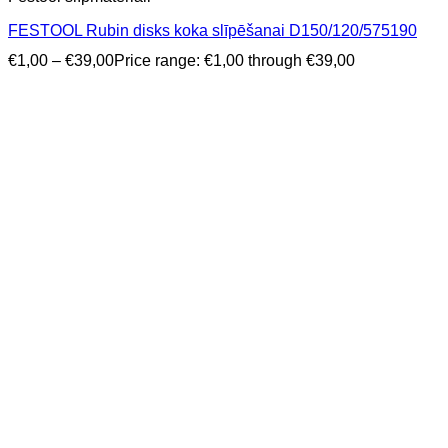
FESTOOL Rubin disks koka slīpēšanai D150/120/575190
€
1,00
–
€
39,00
Price range: €1,00 through €39,00