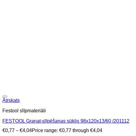
Ātrskats
Festool slīpmateriāli
FESTOOL Granat-slīpēšanas sūklis 98x120x13/60 /201112
€
0,77
–
€
4,04
Price range: €0,77 through €4,04