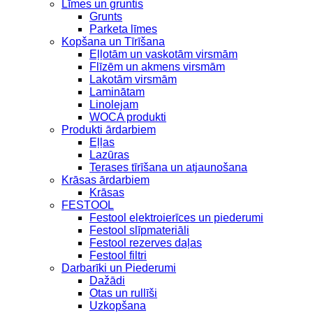
Līmes un gruntis
Grunts
Parketa līmes
Kopšana un Tīrīšana
Eļļotām un vaskotām virsmām
Flīzēm un akmens virsmām
Lakotām virsmām
Laminātam
Linolejam
WOCA produkti
Produkti ārdarbiem
Eļļas
Lazūras
Terases tīrīšana un atjaunošana
Krāsas ārdarbiem
Krāsas
FESTOOL
Festool elektroierīces un piederumi
Festool slīpmateriāli
Festool rezerves daļas
Festool filtri
Darbarīki un Piederumi
Dažādi
Otas un rullīši
Uzkopšana