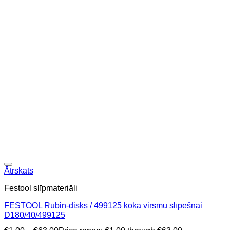
Ātrskats
Festool slīpmateriāli
FESTOOL Rubin-disks / 499125 koka virsmu slīpēšnai
D180/40/499125