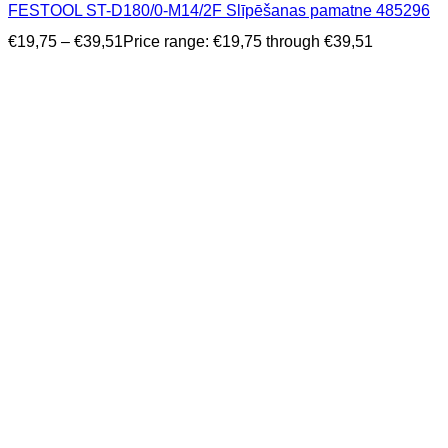
FESTOOL ST-D180/0-M14/2F Slīpēšanas pamatne 485296
€
19,75
–
€
39,51
Price range: €19,75 through €39,51