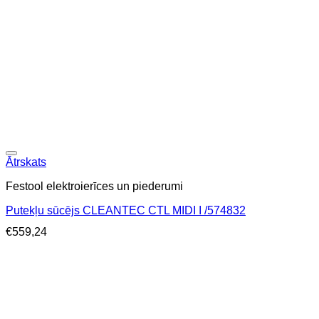
Ātrskats
Festool elektroierīces un piederumi
Putekļu sūcējs CLEANTEC CTL MIDI I /574832
€
559,24