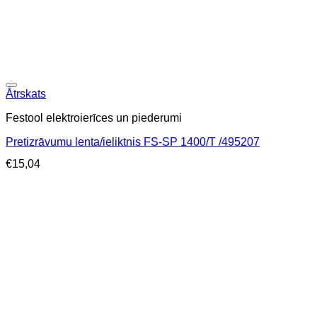
Ātrskats
Festool elektroierīces un piederumi
Pretizrāvumu lenta/ieliktnis FS-SP 1400/T /495207
€
15,04