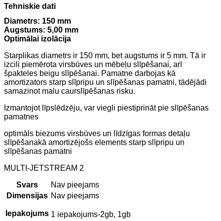
Tehniskie dati
Diametrs:
150 mm
Augstums:
5,00 mm
Optimālai izolācija
Starplikas diametrs ir 150 mm, bet augstums ir 5 mm. Tā ir
izcili piemērota virsbūves un mēbeļu slīpēšanai, arī
špakteles beigu slīpēšanai. Pamatne darbojas kā
amortizators starp slīpripu un slīpēšanas pamatni, tādējādi
samazinot malu caurslīpēšanas risku.
Izmantojot līpslēdzēju, var viegli piestiprināt pie slīpēšanas
pamatnes
optimāls biezums virsbūves un līdzīgas formas detaļu
slīpēšanakā amortizējošs elements starp slīpripu un
slīpēšanas pamatni
MULTI-JETSTREAM 2
Svars
Nav pieejams
Dimensijas
Nav pieejams
Iepakojums
1 iepakojums-2gb, 1gb