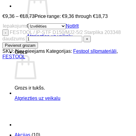
€
9,36
–
€
18,73
Price range: €9,36 through €18,73
Iepakojums
Notīrīt
Grozs ir tukšs.
FESTOOL / IP-STF D150/MJ2-5/2 Starplika 203348
Atgriezties uz veikalu
daudzums
Pievienot grozam
SKU:
Nav pieejams
Kategorijas:
Festool slīpmateriāli
,
Grozs
FESTOOL
Grozs ir tukšs.
Atgriezties uz veikalu
Akcijas
(10)