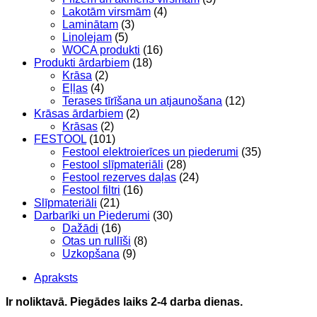
Lakotām virsmām
(4)
Laminātam
(3)
Linolejam
(5)
WOCA produkti
(16)
Produkti ārdarbiem
(18)
Krāsa
(2)
Eļļas
(4)
Terases tīrīšana un atjaunošana
(12)
Krāsas ārdarbiem
(2)
Krāsas
(2)
FESTOOL
(101)
Festool elektroierīces un piederumi
(35)
Festool slīpmateriāli
(28)
Festool rezerves daļas
(24)
Festool filtri
(16)
Slīpmateriāli
(21)
Darbarīki un Piederumi
(30)
Dažādi
(16)
Otas un rullīši
(8)
Uzkopšana
(9)
Apraksts
Ir noliktavā. Piegādes laiks 2-4 darba dienas.