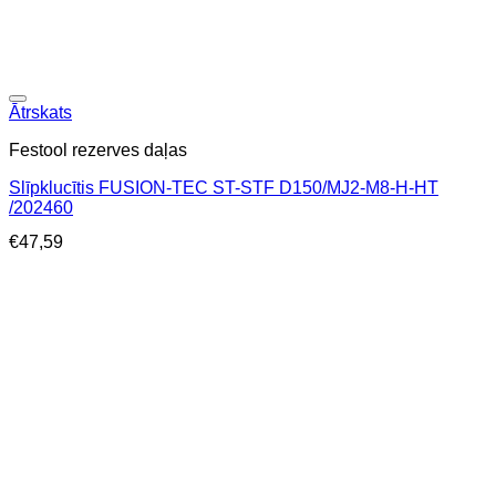
Ātrskats
Festool rezerves daļas
Slīpklucītis FUSION-TEC ST-STF D150/MJ2-M8-H-HT
/202460
€
47,59