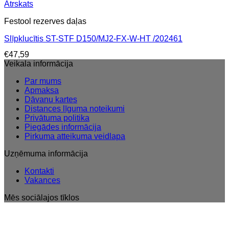
Ātrskats
Festool rezerves daļas
Slīpklucītis ST-STF D150/MJ2-FX-W-HT /202461
€
47,59
Veikala informācija
Par mums
Apmaksa
Dāvanu kartes
Distances līguma noteikumi
Privātuma politika
Piegādes informācija
Pirkuma atteikuma veidlapa
Uzņēmuma informācija
Kontakti
Vakances
Mēs sociālajos tīklos