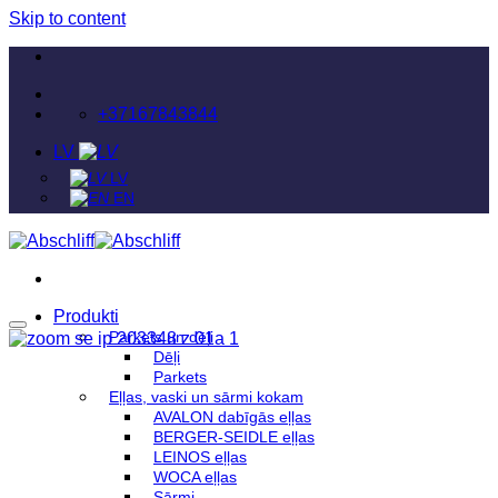
Skip to content
+37167843844
LV
LV
EN
Produkti
Parkets un dēļi
Dēļi
Parkets
Eļļas, vaski un sārmi kokam
AVALON dabīgās eļļas
BERGER-SEIDLE eļļas
LEINOS eļļas
WOCA eļļas
Sārmi