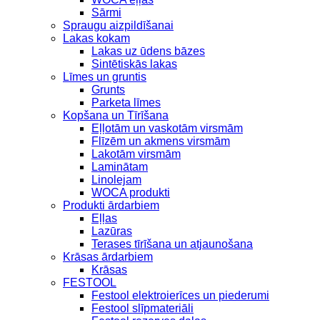
Sārmi
Spraugu aizpildīšanai
Lakas kokam
Lakas uz ūdens bāzes
Sintētiskās lakas
Līmes un gruntis
Grunts
Parketa līmes
Kopšana un Tīrīšana
Eļļotām un vaskotām virsmām
Flīzēm un akmens virsmām
Lakotām virsmām
Laminātam
Linolejam
WOCA produkti
Produkti ārdarbiem
Eļļas
Lazūras
Terases tīrīšana un atjaunošana
Krāsas ārdarbiem
Krāsas
FESTOOL
Festool elektroierīces un piederumi
Festool slīpmateriāli