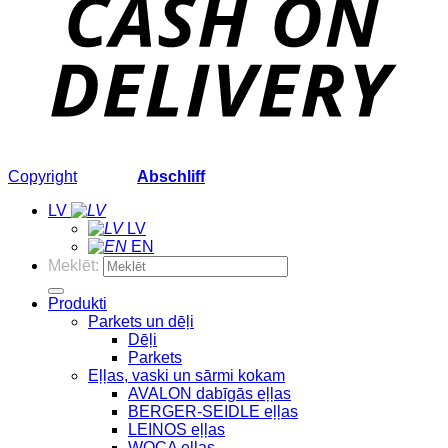
Copyright
2026 ©
Abschliff
LV
LV
EN
Meklēt:
Produkti
Parkets un dēļi
Dēļi
Parkets
Eļļas, vaski un sārmi kokam
AVALON dabīgās eļļas
BERGER-SEIDLE eļļas
LEINOS eļļas
WOCA eļļas