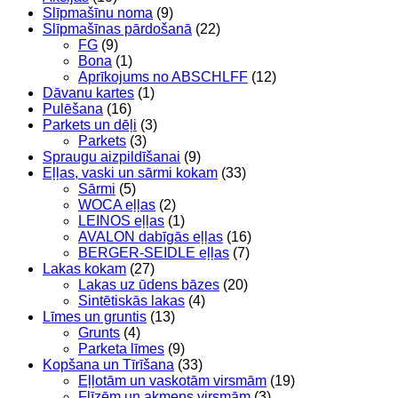
Slīpmašīnu noma
(9)
Slīpmašīnas pārdošanā
(22)
FG
(9)
Bona
(1)
Aprīkojums no ABSCHLFF
(12)
Dāvanu kartes
(1)
Pulēšana
(16)
Parkets un dēļi
(3)
Parkets
(3)
Spraugu aizpildīšanai
(9)
Eļļas, vaski un sārmi kokam
(33)
Sārmi
(5)
WOCA eļļas
(2)
LEINOS eļļas
(1)
AVALON dabīgās eļļas
(16)
BERGER-SEIDLE eļļas
(7)
Lakas kokam
(27)
Lakas uz ūdens bāzes
(20)
Sintētiskās lakas
(4)
Līmes un gruntis
(13)
Grunts
(4)
Parketa līmes
(9)
Kopšana un Tīrīšana
(33)
Eļļotām un vaskotām virsmām
(19)
Flīzēm un akmens virsmām
(3)