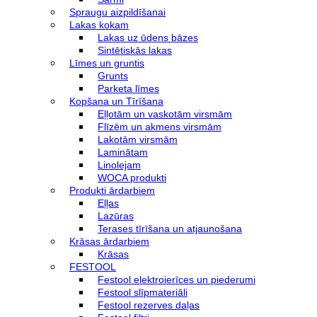
Spraugu aizpildīšanai
Lakas kokam
Lakas uz ūdens bāzes
Sintētiskās lakas
Līmes un gruntis
Grunts
Parketa līmes
Kopšana un Tīrīšana
Eļļotām un vaskotām virsmām
Flīzēm un akmens virsmām
Lakotām virsmām
Laminātam
Linolejam
WOCA produkti
Produkti ārdarbiem
Eļļas
Lazūras
Terases tīrīšana un atjaunošana
Krāsas ārdarbiem
Krāsas
FESTOOL
Festool elektroierīces un piederumi
Festool slīpmateriāli
Festool rezerves daļas