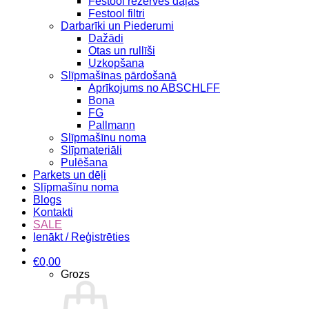
Festool rezerves daļas
Festool filtri
Darbarīki un Piederumi
Dažādi
Otas un rullīši
Uzkopšana
Slīpmašīnas pārdošanā
Aprīkojums no ABSCHLFF
Bona
FG
Pallmann
Slīpmašīnu noma
Slīpmateriāli
Pulēšana
Parkets un dēļi
Slīpmašīnu noma
Blogs
Kontakti
SALE
Ienākt / Reģistrēties
€
0,00
Grozs