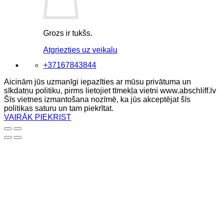
Grozs ir tukšs.
Atgriezties uz veikalu
+37167843844
Aicinām jūs uzmanīgi iepazīties ar mūsu privātuma un
sīkdatņu politiku, pirms lietojiet tīmekļa vietni www.abschliff.lv
Šīs vietnes izmantošana nozīmē, ka jūs akceptējat šīs
politikas saturu un tam piekrītat.
VAIRĀK
PIEKRIST